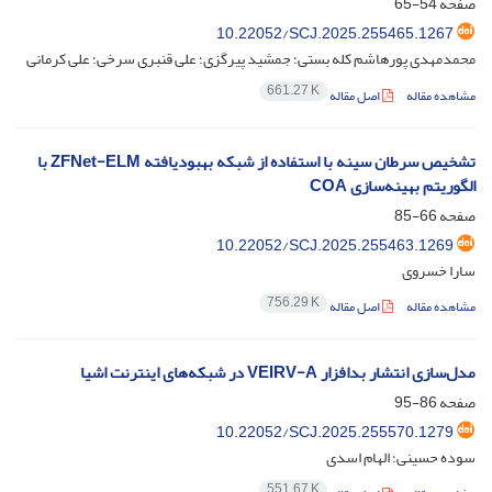
صفحه
54-65
10.22052/SCJ.2025.255465.1267
محمدمهدی پورهاشم کله بستی؛ جمشید پیرگزی؛ علی قنبری سرخی؛ علی کرمانی
661.27 K
مشاهده مقاله
اصل مقاله
تشخیص سرطان سینه با استفاده از شبکه بهبودیافته ZFNet-ELM با
الگوریتم بهینه‌سازی COA
صفحه
66-85
10.22052/SCJ.2025.255463.1269
سارا خسروی
756.29 K
مشاهده مقاله
اصل مقاله
مدل‌سازی انتشار بدافزار VEIRV-A در شبکه‌های اینترنت اشیا
صفحه
86-95
10.22052/SCJ.2025.255570.1279
سوده حسینی؛ الهام اسدی
551.67 K