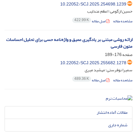
10.22052/SCJ.2025.254698.1239
حسین ازگومی؛ اعظم عندلیب
422.99 K
مشاهده مقاله
اصل مقاله
ارائه روشی مبتنی بر یادگیری عمیق و واژه‌نامه حسی برای تحلیل احساسات
متون فارسی
صفحه
176-189
10.22052/SCJ.2025.255682.1278
سمیرا نوفرستی؛ مهشید میری
489.36 K
مشاهده مقاله
اصل مقاله
مقالات آماده انتشار
شماره جاری