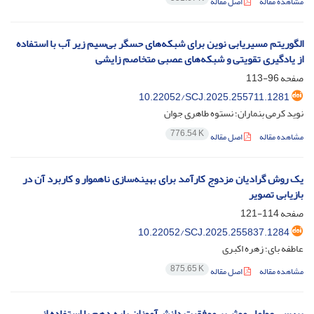
مشاهده مقاله
اصل مقاله
الگوریتم مسیریابی نوین برای شبکه‌های حسگر بی‌سیم زیر آب با استفاده
از یادگیری تقویتی و شبکه‌های عصبی متخاصم زایشی
صفحه
96-113
10.22052/SCJ.2025.255711.1281
نوید کرمی بنماران؛ نستوه طاهری جوان
776.54 K
مشاهده مقاله
اصل مقاله
یک روش گرادیان مزدوج کارآمد برای بهینه‌سازی ناهموار و کاربرد آن در
بازیابی تصویر
صفحه
114-121
10.22052/SCJ.2025.255837.1284
عاطفه بای؛ زهره اکبری
875.65 K
مشاهده مقاله
اصل مقاله
بررسی عوامل موثر بر موفقیت دانش‌آموزان پایه دهم با استفاده از