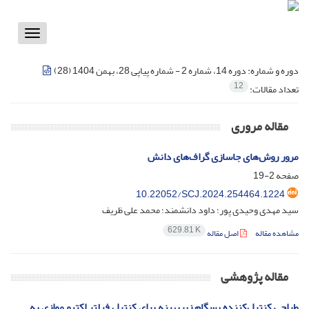
Toggle
vigation
دوره و شماره:
دوره 14، شماره 2 - شماره پیاپی 28، بهمن 1404 (28)
12
تعداد مقالات:
مقاله مروری
مرور روش‌های جاسازی گراف‌های دانش
صفحه
2-19
10.22052/SCJ.2024.254464.1224
سید مهدی وحیدی پور؛ داود دانشمند؛ محمد علی ظریف
629.81 K
مشاهده مقاله
اصل مقاله
مقاله پژوهشی
طراحی کنترل‌کننده پسگام زیربهینه برای کنترل فیلتر اکتیو موازی به