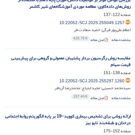
روش‌های داده‌کاوی: مطالعه موردی آموزشگاه‌های شهر کاشمر
صفحه
122-137
10.22052/SCJ.2025.255049.1257
اعظم علی‌پور فرگی؛ حمید سعادت فر
426.76 K
مشاهده مقاله
اصل مقاله
مقایسه روش رگرسیون بردار پشتیبان معمولی و گروهی برای پیش‌بینی
قیمت سهام
صفحه
138-151
10.22052/SCJ.2025.255297.1260
سیدمحمد حسینی؛ مجید ابتیاع؛ محمدرضا آریافر
297.44 K
مشاهده مقاله
اصل مقاله
ارائه روشی برای تشخیص بیماری کووید-19 بر پایه الگوریتم روابط اجتماعی
درختان و طبقه‌بند نایو بیز
صفحه
152-175