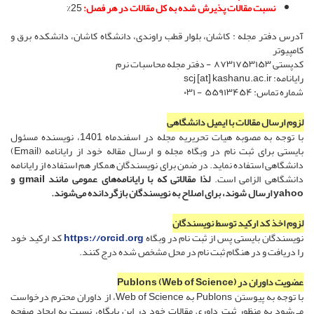
نسبت مقالات پذیرش شده به کل مقالات در هر فصل:
25%
آدرس دفتر مجله : کاشان، بلوار قطب راوندی، دانشگاه کاشان، دانشکده برق و
کامپیوتر
کدپستی ۸۷۳۱۷۵۳۱۵۳ - دفتر مجله محاسبات نرم
رایانامه: scj [at] kashanu.ac.ir
شماره تماس: ۵۵۹۱۳۴۵۴ - ۰۳۱
لزوم ارسال مقالات با ایمیل دانشگاهی
با توجه به مصوبه هیات تحریریه مجله در اسفندماه 1401، نویسنده مسئول
بایستی برای ثبت نام در وبگاه مجله و ارسال مقاله خود از رایانامه (Email)
دانشگاهی استفاده نماید. در ضمن برای نویسندگان همکار هم استفاده از رایانامه
دانشگاهی الزامی است.
لذا مقالاتی که با رایانامه‌های عمومی مانند gmail و
yahoo ارسال شوند، برای اصلاح به نویسندگان بازگردانده می‌شوند.
لزوم اخذ کد ارکید توسط نویسندگان
نویسندگان بایستی پس از ثبت نام در وبگاه
https://orcid.org
کد ارکید خود
را دریافت و در هنگام ثبت نام در محل مشخص شده درج کنند.
عضویت داوران در Publons (Web of Science)
با توجه به پیوستن Publons به Web of Science، از داوران محترم درخواست
می‌شود به منظور ثبت داوری مقالات خود در این پایگاه، نسبت به ایجاد صفحه