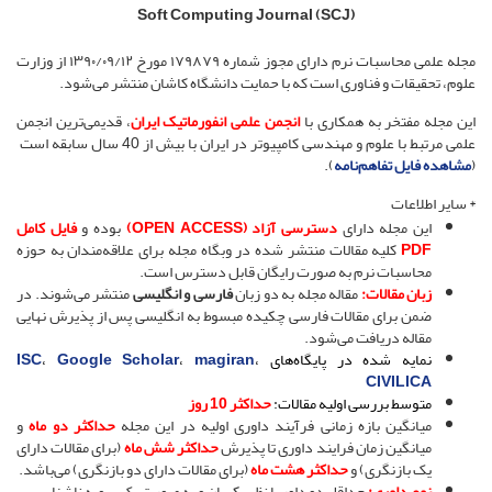
Soft Computing Journal (SCJ)
مجله علمی محاسبات نرم دارای مجوز شماره ۱۷۹۸۷۹ مورخ ۱۳۹۰/۰۹/۱۲ از وزارت
علوم، تحقیقات و فناوری است که با حمایت دانشگاه کاشان منتشر می‌شود.
این مجله مفتخر به همکاری با
انجمن علمی انفورماتیک ایران
، قدیمی‌ترین انجمن
علمی مرتبط با علوم و مهندسی کامپیوتر در ایران با بیش از 40 سال سابقه است
(
مشاهده فایل تفاهم‌نامه
).
* سایر اطلاعات
این مجله دارای
دسترسی آزاد (OPEN ACCESS)
بوده و
فایل کامل
PDF
کلیه مقالات منتشر شده در وبگاه مجله برای علاقه‌مندان به حوزه
محاسبات نرم به­ صورت رایگان قابل دسترس است.
زبان مقالات:
مقاله مجله به دو زبان
فارسی و انگلیسی
منتشر می‌شوند. در
ضمن برای مقالات فارسی چکیده مبسوط به انگلیسی پس از پذیرش نهایی
مقاله دریافت می‌شود.
نمایه شده در پایگاه‌های
،
magiran
،
Google Scholar
،
ISC
CIVILICA
متوسط بررسی اولیه مقالات:
حداکثر 10 روز
میانگین بازه زمانی فرآیند داوری اولیه در این مجله
حداکثر دو ماه
و
میانگین زمان فرایند داوری تا پذیرش
حداکثر شش
ماه
(برای مقالات دارای
یک بازنگری) و
حداکثر هشت ماه
(برای مقالات دارای دو بازنگری) می‌باشد.
نوع داوری:
حداقل دو داور با نظر یکسان و به صورت یک سویه ناشناس