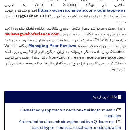
شخصی در وبگاه Web of Science به آدرس
https://access.clarivate.com/login?app=wos
اقدام نموده و پیوند
صفحه ایجاد شده را به رایانامه
نشریه به آدرس
scj@kashanu.ac.ir
ارسال
نمایند.
داوران محترم می‌توانند بعد از تکمیل داوری مقالات، رایانامه
تشکر نشریه
را (چه
به فارسی و چه به انگلیسی)، به آدرس
reviews@webofscience.com
بازارسال (Forward) نمایید تا در صفحه شخصی آنها قرار داده شود. با توجه به
توضیحات بیان شده در صفحه
Managing Peer Reviews
وبگاه Web of
Science، زبان نامه تشکر می‌تواند به زبان دیگری غیر از انگلیسی نیز باشد
(Non-English review receipts are accepted)، لذا داوران محترم می‌توانید
نامه تشکر فارسی نشریه را نیز برای این وبگاه ارسال کنید تا در صفحه شخصی آنها
درج شود.
مقالات پر بازدید
Game theory approach in decision-making to invest in
modules
An iterated local search strengthened by a Q-learning-
based hyper-heuristic for software modularization