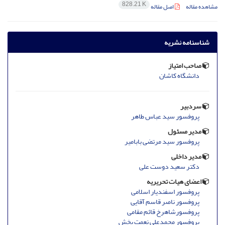
828.21 K
مشاهده مقاله
اصل مقاله
شناسنامه نشریه
صاحب امتیاز
دانشگاه کاشان
سردبیر
پروفسور سید عباس طاهر
مدیر مسئول
پروفسور سید مرتضی بابامیر
مدیر داخلی
دکتر سعید دوست علی
اعضای هیات تحریریه
پروفسور اسفندیار اسلامی
پروفسور ناصر قاسم آقایی
پروفسورشاهرخ قائم مقامی
پروفسور محمدعلی نعمت بخش