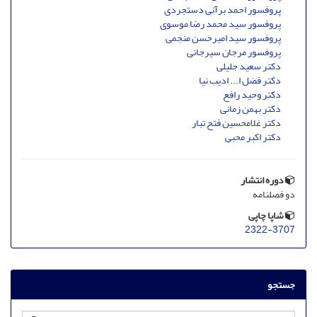
پروفسور احمد برآنی دستجردی
پروفسور سید محمد رضا موسوی
پروفسور سید امیرحسن منجمی
پروفسور مرجان سیرجانی
دکتر سعید جلیلی
دکتر فضل ا... ادیب نیا
دکتر وحید رافع
دکتر بهمن زمانی
دکتر غلامحسین فتح تبار
دکتر اکبر محبی
دوره انتشار
دو فصلنامه
شاپا چاپی
2322-3707
جستجو