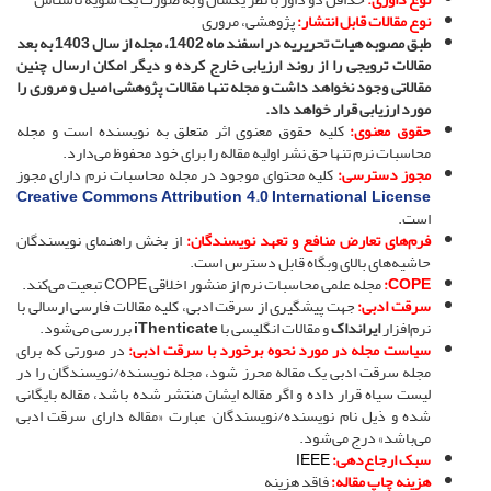
نوع مقالات قابل انتشار:
پژوهشی، مروری
طبق مصوبه هیات تحریریه در اسفند ماه 1402، مجله از سال 1403 به بعد
مقالات ترویجی را از روند ارزیابی خارج کرده و دیگر امکان ارسال چنین
مقالاتی وجود نخواهد داشت و مجله تنها مقالات پژوهشی اصیل و مروری را
مورد ارزیابی قرار خواهد داد.
حقوق معنوی:
کلیه حقوق معنوی اثر متعلق به نویسنده است و مجله
محاسبات نرم تنها حق نشر اولیه مقاله را برای خود محفوظ می‌دارد.
مجوز دسترسی:
کلیه محتوای موجود در مجله محاسبات نرم دارای مجوز
Creative Commons Attribution 4.0 International License
است.
فرم‌های تعارض منافع و تعهد نویسندگان:
از بخش راهنمای نویسندگان
حاشیه‌های بالای وبگاه قابل دسترس است.
COPE:
مجله علمی محاسبات نرم از منشور اخلاقی COPE تبعیت می‌کند.
سرقت ادبی:
جهت پیشگیری از سرقت ادبی، کلیه مقالات فارسی ارسالی با
نرم‌افزار
ایرانداک
و مقالات انگلیسی با
iThenticate
بررسی می‌شود.
سیاست مجله در مورد نحوه برخورد با سرقت ادبی:
در صورتی که برای
مجله سرقت ادبی یک مقاله محرز شود، مجله نویسنده/نویسندگان را در
لیست سیاه قرار داده و اگر مقاله ایشان منتشر شده باشد، مقاله بایگانی
شده و ذیل نام نویسنده/نویسندگان٬ عبارت «مقاله دارای سرقت ادبی
می‌باشد» درج می‌شود.
سبک ارجاع‌دهی:
IEEE
هزینه چاپ مقاله:
فاقد هزینه