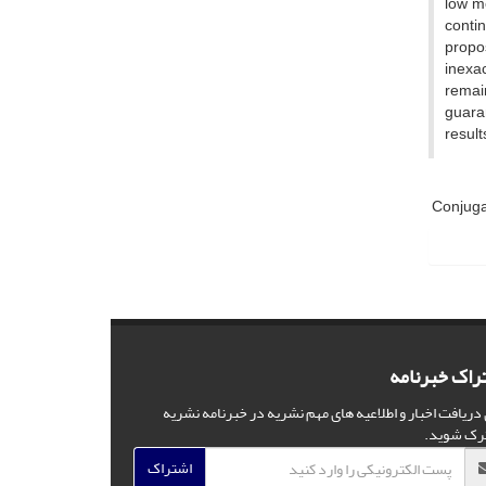
low m
conti
propos
inexac
remain
guaran
result
Conjuga
راک خبرنامه
 دریافت اخبار و اطلاعیه های مهم نشریه در خبرنامه نشریه
رک شوید.
اشتراک