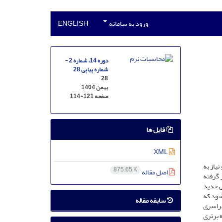
ورود به سامانه
ENGLISH
دوره 14، شماره 2 -
شماره پیاپی 28
28
بهمن 1404
صفحه
114-121
فایل ها
XML
یاز به
875.65 K
اصل مقاله
 گرفته
ی جدید
شود که
سابقه مقاله
سراسری
 برتری