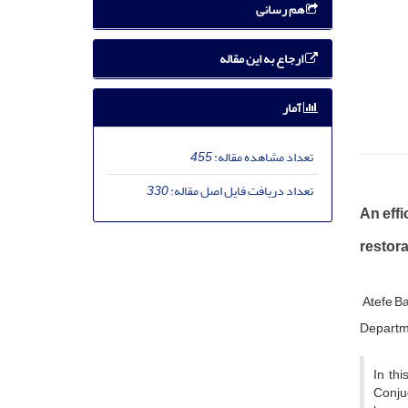
هم رسانی
ارجاع به این مقاله
آمار
تعداد مشاهده مقاله:
455
تعداد دریافت فایل اصل مقاله:
330
An effi
restora
Atefe B
Departme
In th
Conjug