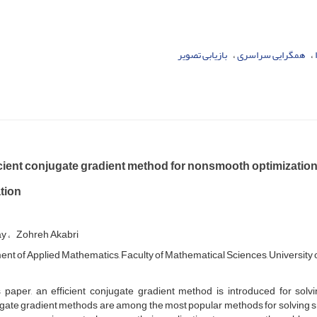
همگرایی سراسری
بازیابی تصویر
cient conjugate gradient method for nonsmooth optimization
tion
ay
Zohreh Akabri
nt of Applied Mathematics, Faculty of Mathematical Sciences, University o
is paper, an efficient conjugate gradient method is introduced for so
ate gradient methods are among the most popular methods for solving sm