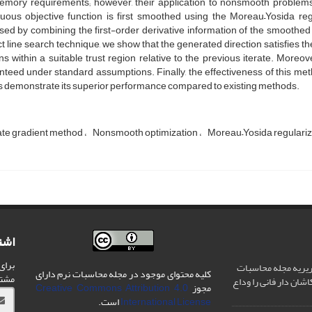
emory requirements; however, their application to nonsmooth problems h
nuous objective function is first smoothed using the Moreau–Yosida reg
ed by combining the first-order derivative information of the smoothed 
t line search technique, we show that the generated direction satisfies th
s within a suitable trust region relative to the previous iterate. More
teed under standard assumptions. Finally, the effectiveness of this meth
s demonstrate its superior performance compared to existing methods.
te gradient method
Nonsmooth optimization
Moreau–Yosida regulariz
اشت
برای
یریه مجله محاسبات
کلیه محتوای موجود در مجله محاسبات نرم دارای
مشت
شان دار فانی را وداع
مجوز
Creative Commons Attribution 4.0
International License
است.