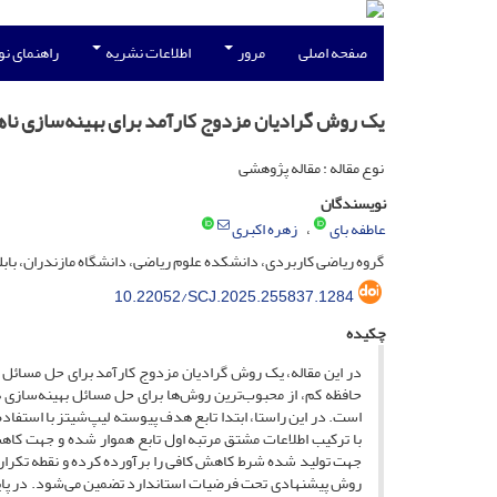
صفحه اصلی
مرور
اطلاعات نشریه
راهنمای ن
یک روش گرادیان مزدوج کارآمد برای بهینه‌سازی ناهمو
نوع مقاله : مقاله پژوهشی
نویسندگان
عاطفه بای
زهره اکبری
گروه ریاضی کاربردی، دانشکده علوم ریاضی، دانشگاه مازندران، بابلس
10.22052/SCJ.2025.255837.1284
چکیده
در این مقاله، یک روش گرادیان مزدوج کارآمد برای حل مسائل ب
حافظه کم، از محبوب‌ترین روش‌ها برای حل مسائل بهینه‌سازی همو
است. در این راستا، ابتدا تابع هدف پیوسته لیپ‌شیتز با استفا
با ترکیب اطلاعات مشتق مرتبه اول تابع هموار شده و جهت کاه
جهت تولید شده شرط کاهش کافی را برآورده کرده و نقطه تکرار 
روش پیشنهادی تحت فرضیات استاندارد تضمین می‌شود. در پایان، 