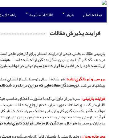
صفحه اصلی
مرور
اطلاعات نشریه
راهنمای ن
فرایند پذیرش مقالات
می‌دهد که کار آنها به بهترین شکل ممکن ارائه شده است.
هیئت ت
ارزشمند خود را در اختیار ما قرار داده و سهم مهمی در موفقیت این 
بررسی و غربالگری اولیه:
هر مقاله ارسالی توسط یکی از اعضای هیئت
پیشنهاد می‌کند.
نویسندگان مقاله‌هایی که در این مرحله رد شده‌اند
فرایند بازبینی:
سردبیر از داورانی که با مشورت اعضای مناسب هیئت
اظهارنظر کنند و اصلاحات مورد نیاز، عدم ارجاع به مقالات مرتبط
موفقیت‌آمیز یک بازنگری کلی، ارزیابی مجدد پس از تجدید نظر کلی 
فرآیند بازبینی بسته به عواملی مانند در دسترس بودن داوران مناس
به پایان برسد.
به هر حال، میانگین بازه زمانی فرایند داوری اولیه 
محرمانه بودن:
روند بازبینی با اطمینان کامل انجام می‌شود و
هویت دا