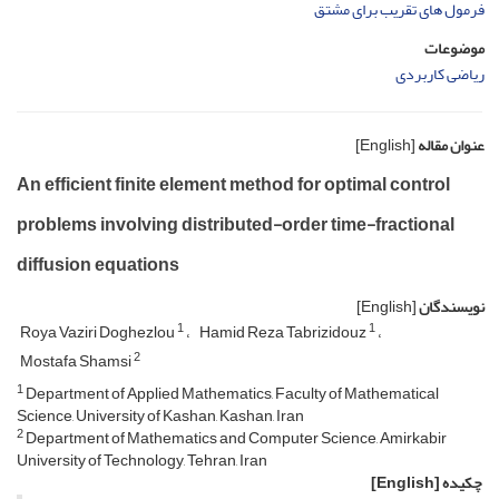
فرمول های تقریب برای مشتق
موضوعات
ریاضی کاربردی
عنوان مقاله
[English]
An efficient finite element method for optimal control
problems involving distributed-order time-fractional
diffusion equations
نویسندگان
[English]
1
1
Roya Vaziri Doghezlou
Hamid Reza Tabrizidouz
2
Mostafa Shamsi
1
Department of Applied Mathematics, Faculty of Mathematical
Science, University of Kashan, Kashan, Iran
2
Department of Mathematics and Computer Science, Amirkabir
University of Technology, Tehran, Iran
چکیده
[English]