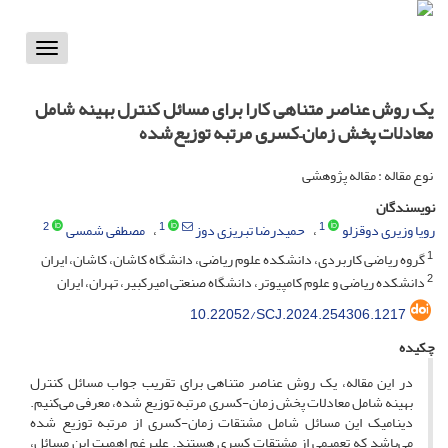
Toggle
vigation
یک روش عناصر متناهی کارا برای مسائل کنترل بهینه شامل
معادلات پخش زمان–کسری مرتبه توزیع‌شده
نوع مقاله : مقاله پژوهشی
نویسندگان
2
1
1
رویا وزیری دوقزلو
حمیدرضا تبریزی دوز
مصطفی شمسی
1
گروه ریاضی کاربردی، دانشکده علوم ریاضی، دانشگاه کاشان، کاشان، ایران
2
دانشکده ریاضی و علوم کامپیوتر، دانشگاه صنعتی امیرکبیر، تهران، ایران
10.22052/SCJ.2024.254306.1217
چکیده
در این مقاله، یک روش عناصر متناهی برای تقریب جواب مسائل کنترل
بهینه شامل معادلات پخش زمان-کسری مرتبه توزیع شده، معرفی می‌کنیم.
دینامیک این مسائل شامل مشتقات زمان-کسری از مرتبه توزیع شده
می‌باشد که تعمیمی از مشتقات کسری هستند. علیرغم اهمیت این مسائل،