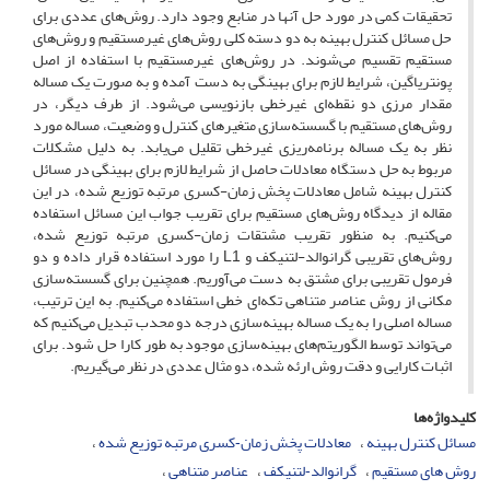
تحقیقات کمی در مورد حل آنها در منابع وجود دارد. روش‌های عددی برای
حل مسائل کنترل بهینه به دو دسته کلی روش‌های غیرمستقیم و روش‌های
مستقیم تقسیم می‌شوند. در روش‌های غیرمستقیم با استفاده از اصل
پونتریاگین، شرایط لازم برای بهینگی به دست آمده و به صورت یک مساله
مقدار مرزی دو نقطه‌ای غیرخطی بازنویسی می‌شود. از طرف دیگر، در
روش‌های مستقیم با گسسته‌سازی متغیرهای کنترل و وضعیت، مساله مورد
نظر به یک مساله برنامه‌ریزی غیرخطی تقلیل می‌یابد. به دلیل مشکلات
مربوط به حل دستگاه معادلات حاصل از شرایط لازم برای بهینگی در مسائل
کنترل بهینه شامل معادلات پخش زمان-کسری مرتبه توزیع شده، در این
مقاله از دیدگاه روش‌های مستقیم برای تقریب جواب این مسائل استفاده
می‌کنیم. به منظور تقریب مشتقات زمان-کسری مرتبه توزیع شده،
رو‌ش‌های تقریبی گرانوالد-لتنیکف و L1 را مورد استفاده قرار داده و دو
فرمول تقریبی برای مشتق به دست می‌آوریم. همچنین برای گسسته‌سازی
مکانی از روش عناصر متناهی تکه‌ای خطی استفاده می‌کنیم. به این ترتیب،
مساله اصلی را به یک مساله بهینه‌سازی درجه دو محدب تبدیل می‌کنیم که
می‌تواند توسط الگوریتم‌های بهینه‌سازی موجود به طور کارا حل شود. برای
اثبات کارایی و دقت روش ارئه شده، دو مثال عددی در نظر می‌گیریم.
کلیدواژه‌ها
مسائل کنترل بهینه
معادلات پخش زمان‑کسری مرتبه توزیع شده
روش های مستقیم
گرانوالد‑لتنیکف
عناصر متناهی