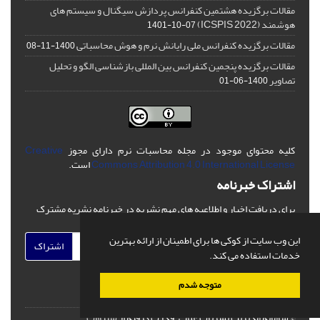
مقالات برگزیده هشتمین کنفرانس پردازش سیگنال و سیستم های
هوشمند (ICSPIS 2022)
1401-10-07
مقالات برگزیده کنفرانس ملی رایانش نرم و هوش محاسباتی
1400-11-08
مقالات برگزیده پنجمین کنفرانس بین المللی بازشناسی الگو و تحلیل
تصاویر
1400-06-01
کلیه محتوای موجود در مجله محاسبات نرم دارای مجوز
Creative
Commons Attribution 4.0 International License
است.
اشتراک خبرنامه
برای دریافت اخبار و اطلاعیه های مهم نشریه در خبرنامه نشریه مشترک
شوید.
این وب سایت از کوکی ها برای اطمینان از ارائه بهترین
اشتراک
خدمات استفاده می کند.
متوجه شدم
© سامانه مدیریت نشریات علمی.
قدرت گرفته از
سیناوب