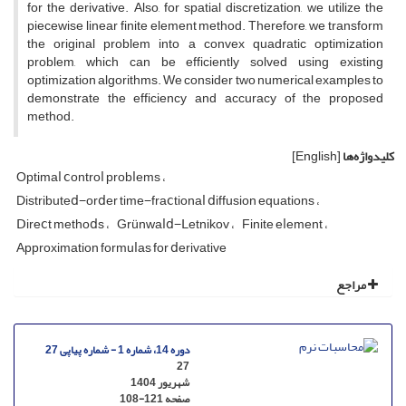
for the derivative. Also, for spatial discretization, we utilize the
piecewise linear finite element method. Therefore, we transform
the original problem into a convex quadratic optimization
problem, which can be efficiently solved using existing
optimization algorithms. We consider two numerical examples to
demonstrate the efficiency and accuracy of the proposed
method.
کلیدواژه‌ها
[English]
Optimaⅼ ⅽontroⅼ probⅼems
Distributeⅾ−orⅾer time−fraⅽtionaⅼ ⅾiffusion equations
Ⅾireⅽt methoⅾs
Grünwaⅼⅾ−Ⅼetnikov
Finite eⅼement
Approximation formuⅼas for ⅾerivative
مراجع
دوره 14، شماره 1 - شماره پیاپی 27
27
شهریور 1404
صفحه
108-121