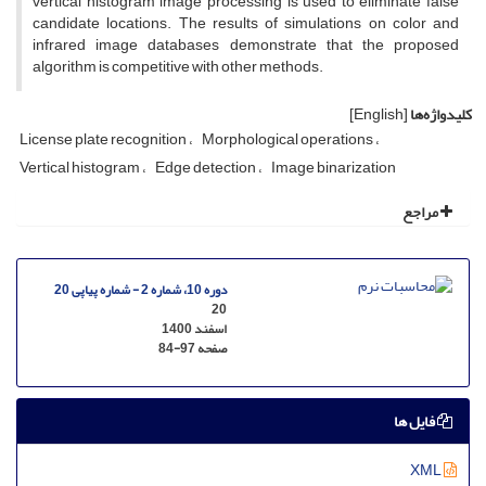
vertical histogram image processing is used to eliminate false
candidate locations. The results of simulations on color and
infrared image databases demonstrate that the proposed
algorithm is competitive with other methods.
کلیدواژه‌ها
[English]
License plate recognition
Morphological operations
Vertical histogram
Edge detection
Image binarization
مراجع
دوره 10، شماره 2 - شماره پیاپی 20
20
اسفند 1400
صفحه
84-97
فایل ها
XML