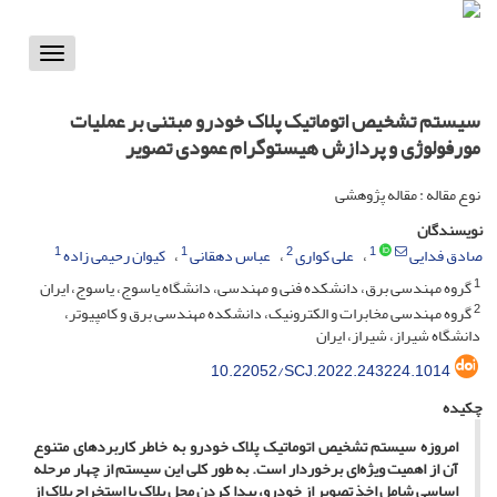
Toggle
vigation
سیستم تشخیص اتوماتیک پلاک خودرو مبتنی بر عملیات
مورفولوژی و پردازش هیستوگرام عمودی تصویر
نوع مقاله : مقاله پژوهشی
نویسندگان
1
1
2
1
صادق فدایی
علی کواری
عباس دهقانی
کیوان رحیمی زاده
1
گروه مهندسی برق، دانشکده فنی و مهندسی، دانشگاه یاسوج، یاسوج، ایران
2
گروه مهندسی مخابرات و الکترونیک، دانشکده مهندسی برق و کامپیوتر،
دانشگاه شیراز، شیراز، ایران
10.22052/SCJ.2022.243224.1014
چکیده
امروزه سیستم تشخیص اتوماتیک پلاک خودرو به خاطر کاربردهای متنوع
آن از اهمیت ویژه‌ای برخوردار است. به طور کلی این سیستم از چهار مرحله
اساسی شامل اخذ تصویر از خودرو، پیدا کردن محل پلاک یا استخراج پلاک از