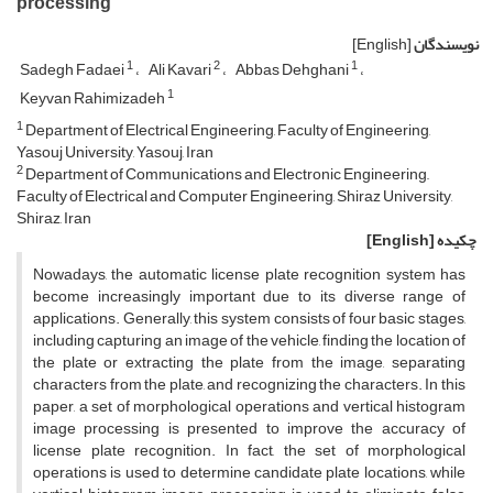
processing
نویسندگان
[English]
1
2
1
Sadegh Fadaei
Ali Kavari
Abbas Dehghani
1
Keyvan Rahimizadeh
1
Department of Electrical Engineering, Faculty of Engineering,
Yasouj University, Yasouj, Iran
2
Department of Communications and Electronic Engineering,,
Faculty of Electrical and Computer Engineering, Shiraz University,
Shiraz, Iran
چکیده
[English]
Nowadays, the automatic license plate recognition system has
become increasingly important due to its diverse range of
applications. Generally, this system consists of four basic stages,
including capturing an image of the vehicle, finding the location of
the plate or extracting the plate from the image, separating
characters from the plate, and recognizing the characters. In this
paper, a set of morphological operations and vertical histogram
image processing is presented to improve the accuracy of
license plate recognition. In fact, the set of morphological
operations is used to determine candidate plate locations, while