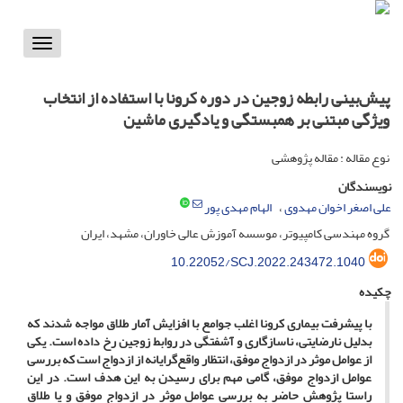
Toggle
vigation
پیش‌بینی رابطه زوجین در دوره کرونا با استفاده از انتخاب
ویژگی مبتنی بر همبستگی و یادگیری ماشین
نوع مقاله : مقاله پژوهشی
نویسندگان
علی اصغر اخوان مهدوی
الهام مهدی پور
گروه مهندسی کامپیوتر، موسسه آموزش عالی خاوران، مشهد، ایران
10.22052/SCJ.2022.243472.1040
چکیده
با پیشرفت بیماری کرونا اغلب جوامع با افزایش آمار طلاق مواجه شدند که
بدلیل نارضایتی، ناسازگاری و آشفتگی در روابط زوجین رخ داده است. یکی
از عوامل موثر در ازدواج موفق، انتظار واقع‌گرایانه از ازدواج است که بررسی
عوامل ازدواج موفق، گامی مهم برای رسیدن به این هدف است. در این
راستا پژوهش حاضر به بررسی عوامل موثر در ازدواج موفق و یا طلاق