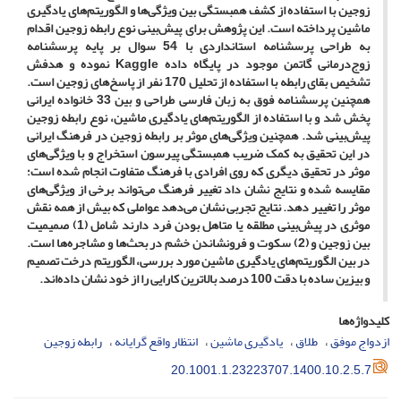
زوجین با استفاده از کشف همبستگی بین ویژگی‌ها و الگوریتم‌های یادگیری
ماشین پرداخته است. این پژوهش برای پیش‌بینی نوع رابطه زوجین اقدام
به طراحی پرسشنامه استانداردی با 54 سوال بر پایه پرسشنامه
زوج‌درمانی گاتمن موجود در پایگاه داده Kaggle نموده و هدفش
تشخیص بقای رابطه با استفاده از تحلیل 170 نفر از پاسخ‌های زوجین است.
همچنین پرسشنامه فوق به زبان فارسی طراحی و بین 33 خانواده ایرانی
پخش شد و با استفاده از الگوریتم‌های یادگیری ماشین، نوع رابطه زوجین
پیش‌بینی شد. همچنین ویژگی‌های موثر بر رابطه زوجین در فرهنگ ایرانی
در این تحقیق به کمک ضریب همبستگی پیرسون استخراج و با ویژگی‌های
موثر در تحقیق دیگری که روی افرادی با فرهنگ متفاوت انجام شده است؛
مقایسه شده و نتایج نشان داد تغییر فرهنگ می‌تواند برخی از ویژگی‌های
موثر را تغییر دهد. نتایج تجربی نشان می‌دهد عواملی که بیش از همه نقش
موثری در پیش‌بینی مطلقه یا متاهل بودن فرد دارند شامل (1) صمیمیت
بین زوجین و (2) سکوت و فرونشاندن خشم در بحث‌ها و مشاجره‌ها است.
در بین الگوریتم‌های یادگیری ماشین مورد بررسی، الگوریتم درخت تصمیم
و بیزین ساده با دقت 100 درصد بالاترین کارایی را از خود نشان داده‌اند.
کلیدواژه‌ها
ازدواج موفق
طلاق
یادگیری ماشین
انتظار واقع گرایانه
رابطه زوجین
20.1001.1.23223707.1400.10.2.5.7