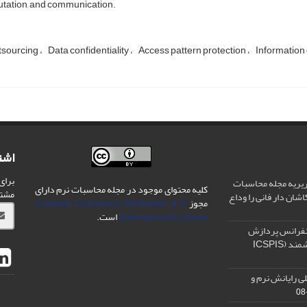
tation, and communication.
tsourcing
Data confidentiality
Access pattern protection
Information
اشت
برای
یریه مجله محاسبات
کلیه محتوای موجود در مجله محاسبات نرم دارای
مشت
شان دار فانی را وداع
مجوز
Creative Commons Attribution 4.0
International License
است.
نفرانس پردازش
سیگنال و سیستم های هوشمند (ICSPIS
ی رایانش نرم و