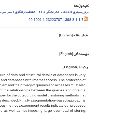
کلیدواژه‌ها
‌برون‌سپاری داده ها
محرمانگی داده
حفاظت از الگوی دسترسی
20.1001.1.23223707.1398.8.1.1.7
عنوان مقاله
[English]
نویسندگان
[English]
چکیده
[English]
re of data and structural details of databases, is very
s and databases with Internet access. The protection of
ficient and the privacy of queries and accesses must also
ct the relationships between the queries and obtain a
aper, for the outsourcing model, the storing methods that
are described. Finally, a segmentation-based approach is
ious methods, experiment results indicate our proposed
e as well as not imposing large overhead of storing,