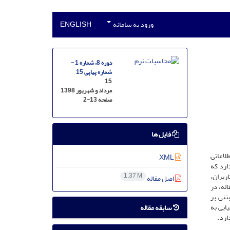
ورود به سامانه
ENGLISH
دوره 8، شماره 1 -
شماره پیاپی 15
15
مرداد و شهریور 1398
صفحه
2-13
فایل ها
طلاعاتی
XML
ارد که
ربران،
1.37 M
اصل مقاله
له، ‌در
تنی بر
ابی به
سابقه مقاله
ارد.