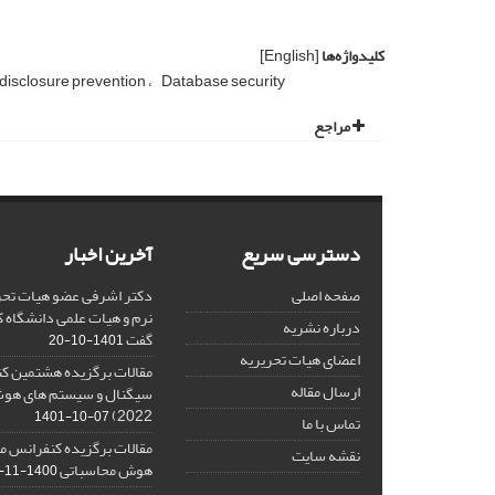
کلیدواژه‌ها
[English]
 disclosure prevention
Database security
مراجع
دسترسی سریع
آخرین اخبار
صفحه اصلی
دکتر اشرفی عضو هیات تحر
نرم و هیات علمی دانشگاه کا
درباره نشریه
گفت
1401-10-20
اعضای هیات تحریریه
مقالات برگزیده هشتمین ک
ارسال مقاله
2022)
1401-10-07
تماس با ما
مقالات برگزیده کنفرانس مل
نقشه سایت
هوش محاسباتی
1400-11-08