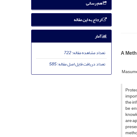
هم رسانی
ارجاع به این مقاله
آمار
A Meth
تعداد مشاهده مقاله:
722
تعداد دریافت فایل اصل مقاله:
585
Masume
Protec
import
the in
be ens
knowle
are ap
presen
metho