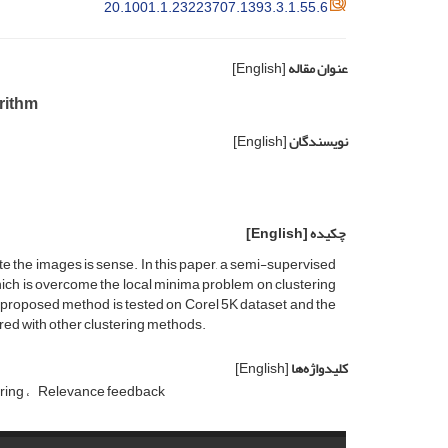
20.1001.1.23223707.1393.3.1.55.6
عنوان مقاله
[English]
rithm
نویسندگان
[English]
چکیده
[English]
te the images is sense. In this paper, a semi-supervised
which is overcome the local minima problem on clustering
 proposed method is tested on Corel 5K dataset and the
ed with other clustering methods.
کلیدواژه‌ها
[English]
ring
Relevance feedback