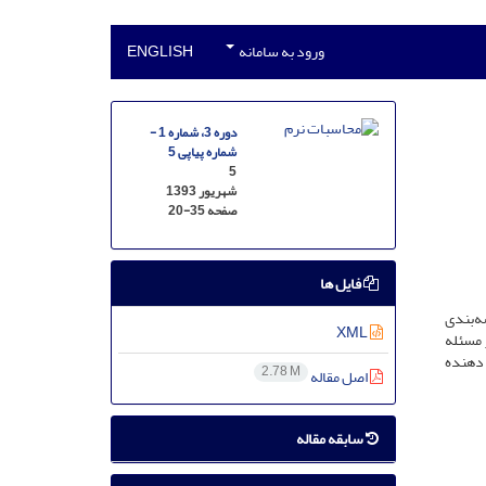
ورود به سامانه
ENGLISH
دوره 3، شماره 1 -
شماره پیاپی 5
5
شهریور 1393
صفحه
20-35
فایل ها
ه‌بندی
XML
 مسئله
دست آمده نشان دهنده
2.78 M
اصل مقاله
سابقه مقاله