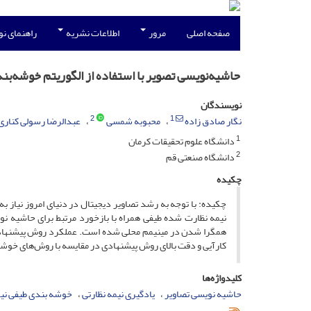
صفحه اصلی
مرور
اطلاعات نشریه
راهنمای ن
حاشیه‌نویسی تصویر با استفاده از الگوریتم خوشه‌بن
نویسندگان
2
1
نگار صادق زاده
محبوبه شمسی
عبدالرضا رسولی کناری
1
دانشگاه علوم تحقیقات کرمان
2
دانشگاه صنعتی قم
چکیده
چکیده: با توجه به رشد تصاویر دیجیتال در دنیای امروز نیاز 
نیمه نظارت شده طیفی همراه با بازخورد مرتبط برای حاشیه ن
کارآیی و دقت بالای روش پیشنهادی در مقایسه با روش‌های خوش
کلیدواژه‌ها
حاشیه نویسی تصاویر
یادگیری نیمه نظارتی
خوشه بندی طیفی نیم