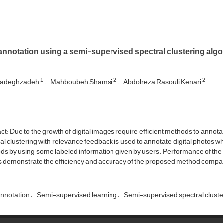
annotation using a semi-supervised spectral clustering algo
1
2
2
Sadeghzadeh
Mahboubeh Shamsi
Abdolreza Rasouli Kenari
ct: Due to the growth of digital images require efficient methods to annota
al clustering with relevance feedback is used to annotate digital photos 
s by using some labeled information given by users. Performance of the
s demonstrate the efficiency and accuracy of the proposed method compar
nnotation
Semi-supervised learning
Semi-supervised spectral cluste