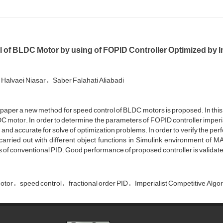
l of BLDC Motor by using of FOPID Controller Optimized by I
 Halvaei Niasar
Saber Falahati Aliabadi
s paper a new method for speed control of BLDC motors is proposed. In this 
C motor. In order to determine the parameters of FOPID controller imperial
and accurate for solve of optimization problems. In order to verify the p
carried out with different object functions in Simulink environment of
s of conventional PID. Good performance of proposed controller is validated
otor
speed control
fractional order PID
Imperialist Competitive Algo