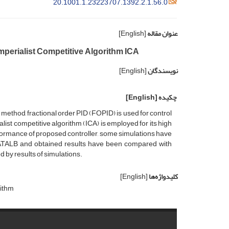
20.1001.1.23223707.1392.2.1.56.0
عنوان مقاله
[English]
mperialist Competitive Algorithm ICA
نویسندگان
[English]
چکیده
[English]
method, fractional order PID (FOPID) is used for control
ist competitive algorithm (ICA) is employed for its high
erformance of proposed controller, some simulations have
 MATALB and obtained results have been compared with
 by results of simulations.
کلیدواژه‌ها
[English]
rithm