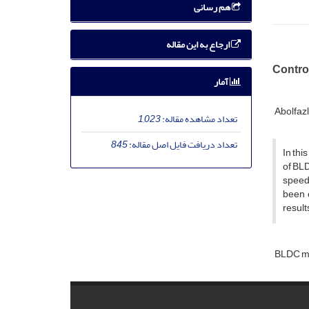
هم رسانی
ارجاع به این مقاله
Contro
آمار
Abolfazl
تعداد مشاهده مقاله:
1,023
تعداد دریافت فایل اصل مقاله:
845
In thi
of BLD
speed 
been 
result
BLDC m