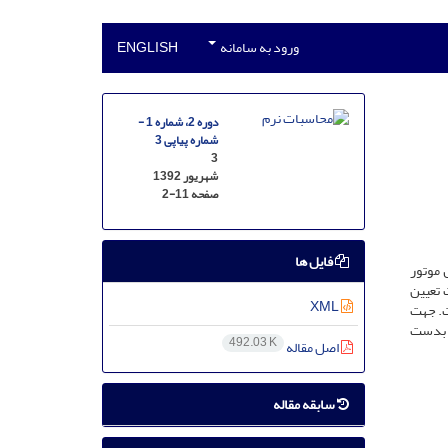
ورود به سامانه
ENGLISH
دوره 2، شماره 1 -
شماره پیاپی 3
3
شهریور 1392
صفحه
2-11
فایل ها
ترل‌کننده PID مرتبه کسری (FOPID) جهت کنترل موتور
جهت تعیین
XML
ده است. جهت
نتایج حاصل با نتایج بدست
492.03 K
اصل مقاله
سابقه مقاله