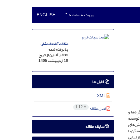
ورود به سامانه
ENGLISH
مقالات آماده انتشار
،
پذیرفته شده
انتشار آنلاین از تاریخ
10 اردیبهشت 1405
فایل ها
XML
1.12 M
اصل مقاله
ه‌ها و
ر توسعه
وش‌های
سابقه مقاله
مگن با
ویکرد نوین BioGraph2vec برای یادگیری بازنمایی