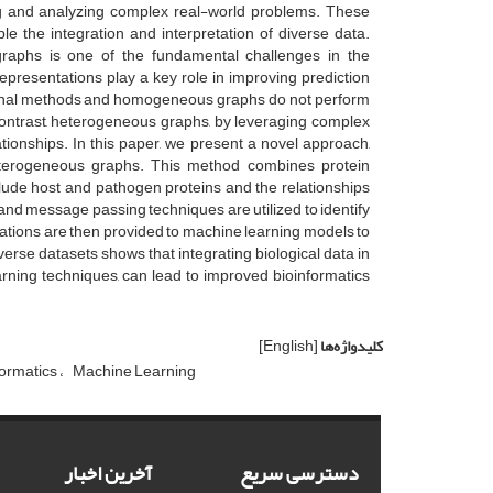
g and analyzing complex real-world problems. These
le the integration and interpretation of diverse data.
graphs is one of the fundamental challenges in the
presentations play a key role in improving prediction
ditional methods and homogeneous graphs do not perform
In contrast, heterogeneous graphs, by leveraging complex
ationships. In this paper, we present a novel approach,
heterogeneous graphs. This method combines protein
clude host and pathogen proteins and the relationships
nd message passing techniques are utilized to identify
ations are then provided to machine learning models to
verse datasets shows that integrating biological data in
rning techniques, can lead to improved bioinformatics
کلیدواژه‌ها
[English]
formatics
Machine Learning
دسترسی سریع
آخرین اخبار