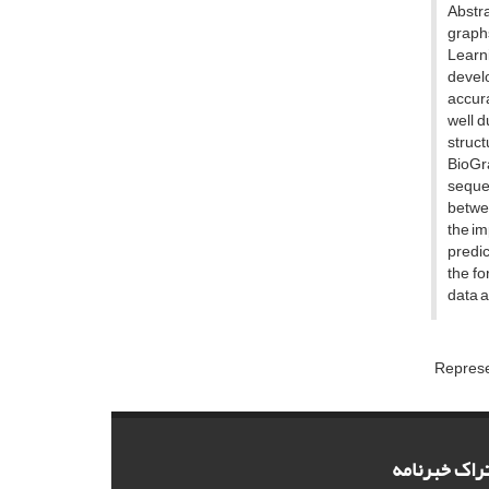
Abstr
graphs
Learn
develo
accura
well d
struct
BioGr
sequen
betwee
the im
predic
the f
data a
Represe
راک خبرنامه