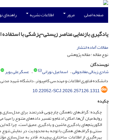
صفحه اصلی
مرور
اطلاعات نشریه
راهنمای ن
یادگیری بازنمایی عناصر زیستی-پزشکی با استفاده از
مقالات آماده انتشار
نوع مقاله : مقاله پژوهشی
نویسندگان
شادی زینالی مغانجوقی
اسماعیل نورانی
عسگرعلی بویر
دانشکده فناوری اطلاعات و مهندسی کامپیوتر، دانشگاه شهید مدنی آذر
10.22052/SCJ.2026.257126.1311
چکیده
چکیده: گراف‌های ناهمگن چارچوبی قدرتمند برای مدل‌سازی و تح
روابط میان آن‌ها، امکان ادغام و تفسیر داده‌های متنوع را مهیا
الگوریتم‌های یادگیری ماشین و یادگیری عمیق است، چرا که این 
سنتی و گراف‌های همگن با توجه به محدودیت در نمایش تنوع داد