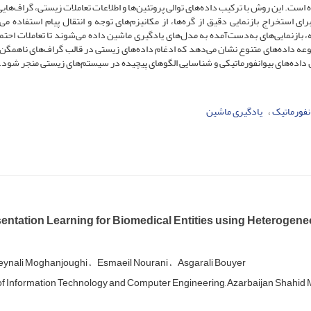
ست. این روش با ترکیب داده‌های توالی پروتئین‌ها و اطلاعات تعاملات زیستی، گراف‌های
برای استخراج بازنمایی دقیق از گره‌ها، از مکانیزم‌های توجه و انتقال پیام استفاده می
بازنمایی‌های به‌دست‌آمده به مدل‌های یادگیری ماشین داده می‌شوند تا تعاملات احتما
وعه داده‌های متنوع نشان می‌دهد که ادغام داده‌های زیستی در قالب گراف‌های ناهمگن،
لیل داده‌های بیوانفورماتیکی و شناسایی الگوهای پیچیده در سیستم‌های زیستی منجر شود.
نفورماتیک
یادگیری ماشین
entation Learning for Biomedical Entities using Heterogen
eynali Moghanjoughi
Esmaeil Nourani
Asgarali Bouyer
of Information Technology and Computer Engineering, Azarbaijan Shahid Mad