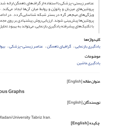
عناصر زیستی-پزشکی با استفاده از گراف‌های ناهمگن ارائه شده ا
پروتئین‌های میزبان و پاتوژن و روابط میان آن‌ها ایجاد می‌کند. 
ویژگی‌های مهم هر گره در بستر شبکه شناسایی گردد. در ادامه، 
پروتئین‌ها پیش‌بینی شوند. ارزیابی روش پیشنهادی بر روی مجم
با تکنیک‌های پیشرفته یادگیری بازنمایی، می‌تواند به بهبود تح
کلیدواژه‌ها
یادگیری بازنمایی
گراف‏های ناهمگن
عناصر زیستی-پزشکی
بیوا
موضوعات
یادگیری ماشین
عنوان مقاله
[English]
eous Graphs
نویسندگان
[English]
ani University, Tabriz, Iran.
چکیده
[English]