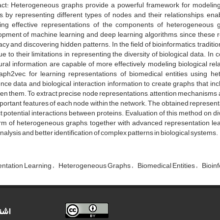
act: Heterogeneous graphs provide a powerful framework for modelin
, by representing different types of nodes and their relationships, enab
ing effective representations of the components of heterogeneous 
pment of machine learning and deep learning algorithms, since these re
cy and discovering hidden patterns. In the field of bioinformatics, tra
ue to their limitations in representing the diversity of biological data. 
ural information, are capable of more effectively modeling biological rel
aph2vec, for learning representations of biomedical entities using 
ce data and biological interaction information to create graphs that in
n them. To extract precise node representations, attention mechanisms a
portant features of each node within the network. The obtained represent
t potential interactions between proteins. Evaluation of this method on di
orm of heterogeneous graphs, together with advanced representation lea
nalysis and better identification of complex patterns in biological systems.
ntation Learning
Heterogeneous Graphs
Biomedical Entities
‌Bioin
اشت