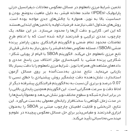
تخمین شرایط مرزی نامعلوم در مسائل معکوس معادلات دیفرانسیل جزئی
پارابولیک (IPDEs) مانند معادله فیشر، به دلیل ماهیت بدوضع بودن و
حساسیت بالا به نویز، همواره با چالش‌های جدی مواجه بوده است.
روش‌های متداول اغلب نیازمند فرضیات اولیه یا تخمین‌های ابتدایی هستند
که این امر، کارایی و دقت آن‌ها را محدود می‌سازد. در این مقاله، یک
چارچوب عددی ترکیبی و قدرتمند ارائه شده است که با ادغام طرح
تفاضلات محدود تمام ضمنی و الگوریتم فراابتکاری بدون پارامتر پرنده
منشی (SBOA)، مسئله معکوس معادله فیشر را بدون نیاز به دانش قبلی از
تابع مرزی نامعلوم حل می‌کند. الگوریتم SBOA با الهام از پویایی شکار-
شکارچی پرنده منشی، با کمینه‌سازی مؤثر اختلاف بین پاسخ عددی و
داده‌های مشاهده‌ای همراه با نویز، شرایط مرزی نامعلوم را با دقت بسیار بالا
بازیابی می‌نماید. نتایج عددی به‌دست‌آمده بر روی مسائل آزمون
استاندارد، نشان‌دهنده دقت چشمگیر روش پیشنهادی با خطای نسبی تا
0.07 درصد و برتری آن نسبت به نه الگوریتم فراابتکاری پیشرفته دیگر از
لحاظ دقت و سرعت همگرایی است. این الگوریتم همچنین پایداری بالایی را
در برابر اندازه شبکه و سطوح مختلف نویز نشان می‌دهد و معمولاً پاسخ‌ها را
در مدت زمان کوتاهی با سخت‌افزار رایانه‌ای معمولی به‌دست می‌آورد. این
نتایج، اثربخشی و قابلیت اطمینان چارچوب مبتنی بر SBOA را به‌عنوان
ابزاری قدرتمند و مقیاس‌پذیر برای حل مسائل معکوس پیچیده در علوم و
مهندسی محاسباتی تأیید می‌کند.