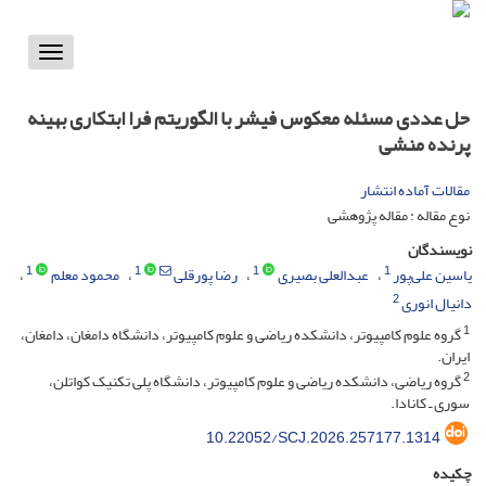
Toggle
vigation
حل عددی مسئله معکوس فیشر با الگوریتم فرا ابتکاری بهینه
پرنده منشی
مقالات آماده انتشار
نوع مقاله : مقاله پژوهشی
نویسندگان
1
1
1
1
یاسین علی‌پور
عبدالعلی بصیری
رضا پورقلی
محمود معلم
2
دانیال انوری
1
گروه علوم کامپیوتر، دانشکده ریاضی و علوم کامپیوتر، دانشگاه دامغان، دامغان،
ایران.
2
گروه ریاضی، دانشکده ریاضی و علوم کامپیوتر، دانشگاه پلی تکنیک کواتلن،
سوری ـ کانادا.
10.22052/SCJ.2026.257177.1314
چکیده