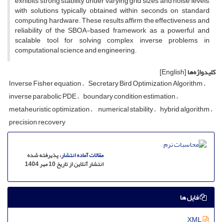
exhibits strong stability under varying grid sizes and noise levels,
with solutions typically obtained within seconds on standard
computing hardware. These results affirm the effectiveness and
reliability of the SBOA-based framework as a powerful and
scalable tool for solving complex inverse problems in
computational science and engineering.
کلیدواژه‌ها
[English]
Inverse Fisher equation
Secretary Bird Optimization Algorithm
inverse parabolic PDE
boundary condition estimation
metaheuristic optimization
, numerical stability
hybrid algorithm
precision recovery
مقالات آماده انتشار
، پذیرفته شده
انتشار آنلاین از تاریخ 10 مهر 1404
فایل ها
XML