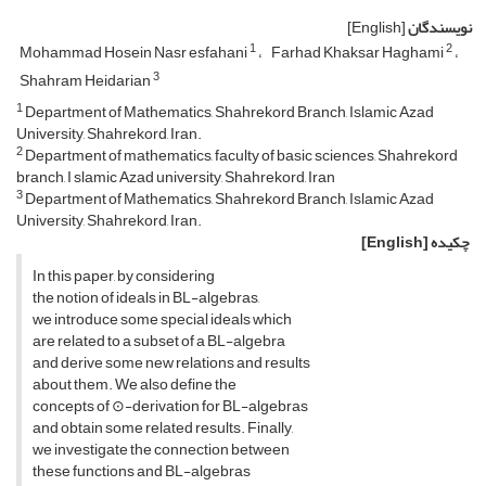
نویسندگان
[English]
1
2
Mohammad Hosein Nasr esfahani
Farhad Khaksar Haghami
3
Shahram Heidarian
1
Department of Mathematics, Shahrekord Branch, Islamic Azad
University, Shahrekord, Iran.
2
Department of mathematics, faculty of basic sciences, Shahrekord
branch, I slamic Azad university, Shahrekord, Iran
3
Department of Mathematics, Shahrekord Branch, Islamic Azad
University, Shahrekord, Iran.
چکیده
[English]
In this paper, by considering
the notion of ideals in BL-algebras,
we introduce some special ideals which
are related to a subset of a BL-algebra
and derive some new relations and results
about them. We also define the
concepts of ⊙-derivation for BL-algebras
and obtain some related results. Finally,
we investigate the connection between
these functions and BL-algebras