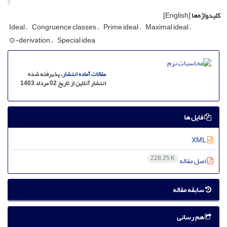
کلیدواژه‌ها
[English]
Ideal
Congruence classes
Prime ideal
Maximal ideal
⊙-derivation
Special idea
مقالات آماده انتشار
، پذیرفته شده
انتشار آنلاین از تاریخ 02 مرداد 1403
فایل ها
XML
228.25 K
اصل مقاله
سابقه مقاله
هم رسانی