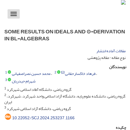
Toggle
vigation
SOME RESULTS ON IDEALS AND ⊙-DERIVATION
IN BL-ALGEBRAS
مقالات آماده انتشار
نوع مقاله : مقاله پژوهشی
نویسندگان
1
2
فرهاد خاکسارحقانی
محمد حسین نصراصفهانی
3
شهرام حیدریان
1
گروه ریاضی، دانشگاه آطاد اسلامی شهرکرد
2
گروه ریاضی، دانشکده علوم پایه، دانشگاه آزاد اسلامی واحد شهرکرد، شهرکرد،
ایران
3
گروه ریاضی، دانشگاه آزاد اسلامی شهرکرد
10.22052/SCJ.2024.253237.1166
چکیده