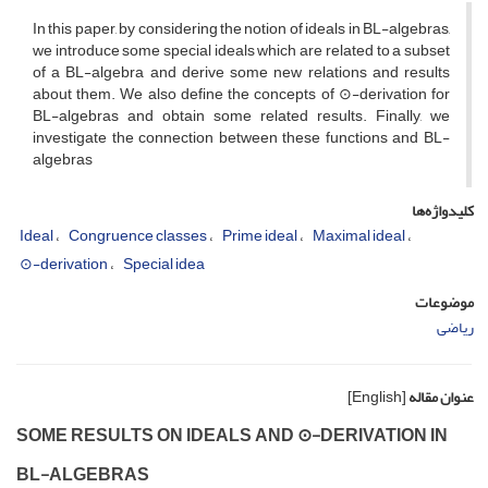
In this paper, by considering the notion of ideals in BL-algebras,
we introduce some special ideals which are related to a subset
of a BL-algebra and derive some new relations and results
about them. We also define the concepts of ⊙-derivation for
BL-algebras and obtain some related results. Finally, we
investigate the connection between these functions and BL-
algebras
کلیدواژه‌ها
Ideal
Congruence classes
Prime ideal
Maximal ideal
⊙-derivation
Special idea
موضوعات
ریاضی
عنوان مقاله
[English]
SOME RESULTS ON IDEALS AND ⊙-DERIVATION IN
BL-ALGEBRAS