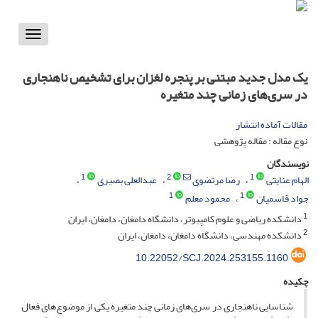
Toggle
vigation
یک مدل جدید مبتنی بر پنجره لغزان برای تشخیص ناهنجاری
در سری‌های زمانی چند متغیره
مقالات آماده انتشار
نوع مقاله : مقاله پژوهشی
نویسندگان
1
2
1
الهام عنایتی
رضا مرتضوی
عبدالعلی بصیری
1
1
جواد قاسمیان
محمود معلم
1
دانشکده ریاضی و علوم کامپیوتر، دانشگاه دامغان، دامغان، ایران
2
دانشکده مهندسی، دانشگاه دامغان، دامغان، ایران
10.22052/SCJ.2024.253155.1160
چکیده
شناسایی ناهنجاری در سری‌های زمانی چند متغیره یکی از موضوع‌های فعال