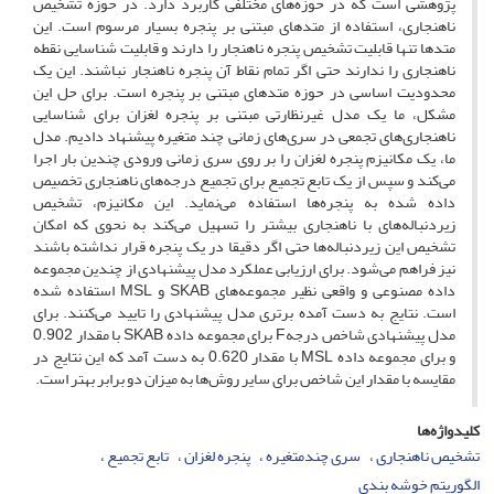
پژوهشی است که در حوزه‌های مختلفی کاربرد دارد. در حوزه تشخیص
ناهنجاری، استفاده از متدهای مبتنی بر پنجره بسیار مرسوم است. این
متدها تنها قابلیت تشخیص پنجره ناهنجار را دارند و قابلیت شناسایی نقطه
ناهنجاری را ندارند حتی اگر تمام نقاط آن پنجره ناهنجار نباشند. این یک
محدودیت اساسی در حوزه متدهای مبتنی بر پنجره است. برای حل این
مشکل، ما یک مدل غیرنظارتی مبتنی بر پنجره لغزان برای شناسایی
ناهنجاری‌های تجمعی در سری‌های زمانی چند متغیره پیشنهاد دادیم. مدل
ما، یک مکانیزم پنجره لغزان را بر روی سری زمانی ورودی چندین بار اجرا
می‌کند و سپس از یک تابع تجمیع برای تجمیع درجه‌های ناهنجاری تخصیص
داده شده به پنجره‌ها استفاده می‌نماید. این مکانیزم، تشخیص
زیردنباله‌های با ناهنجاری بیشتر را تسهیل می‌کند به نحوی که امکان
تشخیص این زیردنباله‌ها حتی اگر دقیقا در یک پنجره قرار نداشته باشند
نیز فراهم می‌شود. برای ارزیابی عملکرد مدل پیشنهادی از چندین مجموعه
داده مصنوعی و واقعی نظیر مجموعه‌های SKAB و MSL استفاده شده
است. نتایج به دست آمده برتری مدل پیشنهادی را تایید می‌کنند. برای
مدل پیشنهادی شاخص درجهF برای مجموعه داده SKAB با مقدار 0.902
و برای مجموعه داده MSL با مقدار 0.620 به دست آمد که این نتایج در
مقایسه با مقدار این شاخص برای سایر روش‌ها به میزان دو برابر بهتر است.
کلیدواژه‌ها
تشخیص ناهنجاری
سری چندمتغیره
پنجره لغزان
تابع تجمیع
الگوریتم خوشه بندی