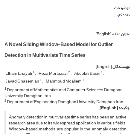
موضوعات
داده کاوی
عنوان مقاله
[English]
A Novel Sliding Window-Based Model for Outlier
Detection in Multivariate Time Series
نویسندگان
[English]
1
2
1
Elham Enayati
Reza Mortazavi
Abdolali Basiri
1
1
Javad Ghasemian
Mahmoud Moallem
1
Department of Mathematics and Computer Sciences, Damghan
University, Damghan, Iran
2
Department of Engineering, Damghan University, Damghan, Iran
چکیده
[English]
Anomaly detection in multivariate time series has been an active
research area due to its widespread application in various fields.
Window-based methods are popular in the anomaly detection