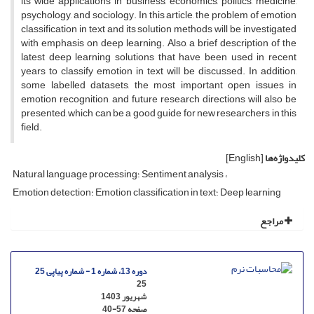
its wide applications in business, economics, politics, medicine,
psychology, and sociology. In this article, the problem of emotion
classification in text and its solution methods will be investigated
with emphasis on deep learning. Also, a brief description of the
latest deep learning solutions that have been used in recent
years to classify emotion in text will be discussed. In addition,
some labelled datasets, the most important open issues in
emotion recognition, and future research directions will also be
presented, which can be a good guide for new researchers in this
field.
کلیدواژه‌ها
[English]
Natural language processing؛ Sentiment analysis
Emotion detection؛ Emotion classification in text؛ Deep learning
مراجع
دوره 13، شماره 1 - شماره پیاپی 25
25
شهریور 1403
صفحه
40-57