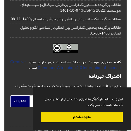
مقالات برگزیده هشتمین کنفرانس پردازش سیگنال و سیستم های
هوشمند (ICSPIS 2022)
1401-10-07
مقالات برگزیده کنفرانس ملی رایانش نرم و هوش محاسباتی
1400-11-08
مقالات برگزیده پنجمین کنفرانس بین المللی بازشناسی الگو و تحلیل
تصاویر
1400-06-01
کلیه محتوای موجود در مجله محاسبات نرم دارای مجوز
Creative
Commons Attribution 4.0 International License
است.
اشتراک خبرنامه
برای دریافت اخبار و اطلاعیه های مهم نشریه در خبرنامه نشریه مشترک
شوید.
این وب سایت از کوکی ها برای اطمینان از ارائه بهترین
اشتراک
خدمات استفاده می کند.
متوجه شدم
© سامانه مدیریت نشریات علمی.
قدرت گرفته از
سیناوب