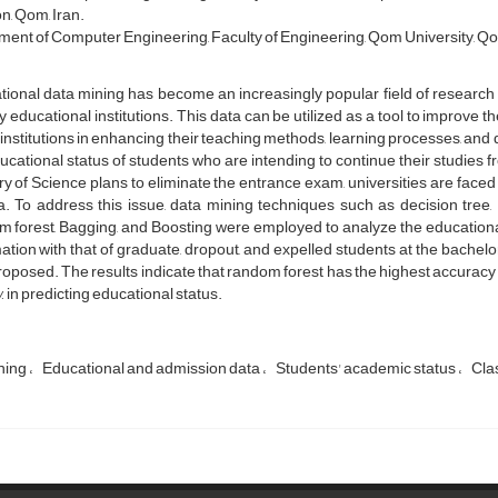
n, Qom, Iran.
ent of Computer Engineering, Faculty of Engineering, Qom University, Qom
ional data mining has become an increasingly popular field of research 
y educational institutions. This data can be utilized as a tool to improve 
 institutions in enhancing their teaching methods, learning processes, and 
ucational status of students who are intending to continue their studies 
ry of Science plans to eliminate the entrance exam, universities are face
ia. To address this issue, data mining techniques such as decision tree
 forest, Bagging, and Boosting were employed to analyze the educationa
ation with that of graduate, dropout, and expelled students at the bachelor
oposed. The results indicate that random forest has the highest accuracy 
 in predicting educational status.
ning
Educational and admission data
Students' academic status
Clas