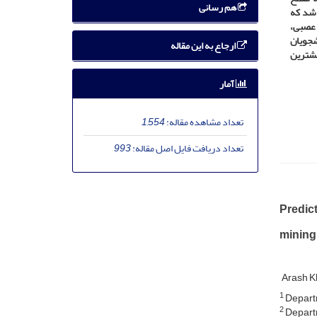
هم رسانی
 شد که
 عصبی،
ت دانشجویان
ارجاع به این مقاله
ی، روشی برای انتخاب بهتر دانشجویان ارائه کند. با توجه به نتایج این تحقیق، جنگل تصادفی با 92.28% بیشترین
آمار
تعداد مشاهده مقاله:
1,554
تعداد دریافت فایل اصل مقاله:
993
Predic
mining
Arash K
1
Departm
2
Departm