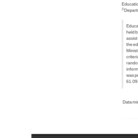
Educatio
3
Departm
Educat
held b
assist
the ed
Minist
criter
random
inform
was pr
61.09%
Data mi