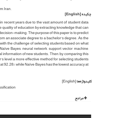
, Iran.
چکیده
[English]
in recent years due to the vast amount of student data
the quality of education by extracting knowledge that can
decision-making. The purpose of this paper is to predict
from an associate degree to a bachelor's degree. As the
d with the challenge of selecting students based on what
, Naïve Bayes, neural network, support vector machine,
l information of new students. Then, by comparing this
's level, a more effective method for selecting students
at 92.28%, while Naïve Bayes has the lowest accuracy at
کلیدواژه‌ها
[English]
sification
مراجع