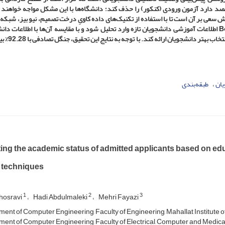
قصد دارد آزمون ورودی (کنکور) را حذف کند؛ دانشگاه‌ها با این مشکل مواجه خواهند
ش سعی بر آن است تا با استفاده از تکنیک‌های داده کاویِ درخت تصمیم، نیو بیز، شبکه
ماشین بردار پشتیبان، جنگل تصادفی، Bagging و Boosting اطلاعات آموزشی دانشجویان تازه وارد تحلیل شود و با مقایسه آن‌ها با اطلاعا
فارغ‌التحصیل، انصرافی و اخراجی مقطع کارشناس
ان
طبقه‌بندی
ting the academic status of admitted applicants based on ed
 techniques
1
2
3
hosravi
Hadi Abdulmaleki
Mehri Fayazi
ent of Computer Engineering, Faculty of Engineering, Mahallat Institute of
ent of Computer Engineering, Faculty of Electrical, Computer and Medical