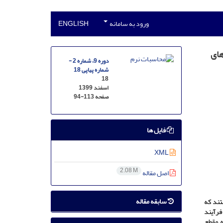
ورود به سامانه
ENGLISH
های
دوره 9، شماره 2 -
شماره پیاپی 18
18
اسفند 1399
صفحه
94-113
فایل ها
XML
2.08 M
اصل مقاله
سابقه مقاله
تند که
فرآیند
ه مقطع