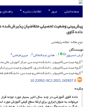
صفحه اصلی
مرور
اطلاعات نشریه
راهنمای ن
پیش‌بینی وضعیت تحصیلی متقاضیان پذیرش‌شده دانشگ
داده کاوی
نوع مقاله : مقاله پژوهشی
نویسندگان
3
2
1
آرش خسروی
هادی عبدالمالکی
مهری فیاضی
1
گروه مهندسی کامپیوتر، دانشکده مهندسی، مرکز آموزش عالی محلا
2
گروه مهندسی کامپیوتر، دانشکده برق، کامپیوتر و مهندسی پزشک
3
گروه مهندسی کامپیوتر، دانشکده فنی و مهندسی، دانشگاه قم، قم، 
10.22052/SCJ.2021.242837.0
چکیده
داده کاوی آموزشی در چند سال اخیر بسیار مورد توجه قرار
می‌تواند به عنوان ابزاری برای ارتقا سطح کیفی آموزش مورد
یادگیری و تصمیم‌گیری‌های خود را بهبود بخشند. هدف این 