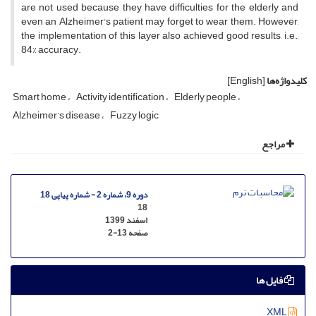
are not used because they have difficulties for the elderly and
even an Alzheimer's patient may forget to wear them. However,
the implementation of this layer also achieved good results, i.e.,
84% accuracy.
کلیدواژه‌ها
[English]
Smart home
Activity identification
Elderly people
Alzheimer’s disease
Fuzzy logic
مراجع
دوره 9، شماره 2 - شماره پیاپی 18
18
اسفند 1399
صفحه
2-13
فایل ها
XML