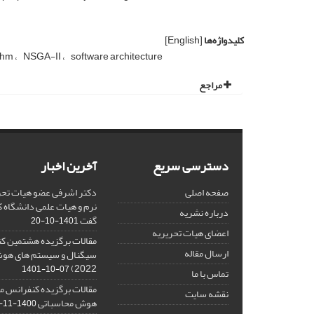
کلیدواژه‌ها
[English]
ithm
NSGA-II
software architecture
مراجع
دسترسی سریع
آخرین اخبار
صفحه اصلی
دکتر اشرفی عضو هیات تحر
نرم و هیات علمی دانشگاه کا
درباره نشریه
گفت
1401-10-20
اعضای هیات تحریریه
مقالات برگزیده هشتمین ک
ارسال مقاله
2022)
1401-10-07
تماس با ما
مقالات برگزیده کنفرانس مل
نقشه سایت
هوش محاسباتی
1400-11-08