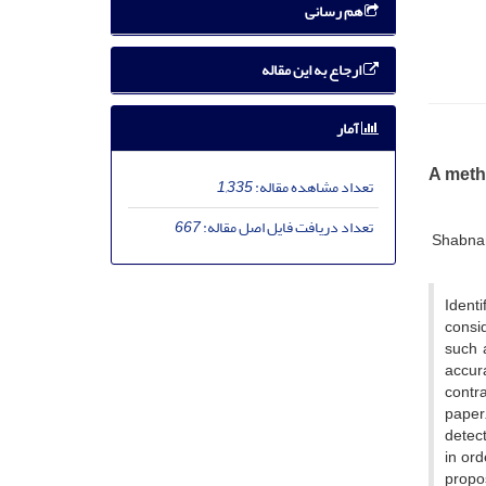
هم رسانی
ارجاع به این مقاله
آمار
A meth
تعداد مشاهده مقاله:
1,335
تعداد دریافت فایل اصل مقاله:
667
Shabna
Identi
consid
such 
accura
contra
paper
detect
in ord
propo