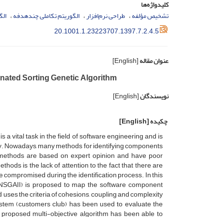
کلیدواژه‌ها
تشخیص مؤلفه
طراحی نرم‌افزار
الگوریتم تکاملی چندهدفه
الگ
20.1001.1.23223707.1397.7.2.4.5
عنوان مقاله
[English]
nated Sorting Genetic Algorithm
نویسندگان
[English]
چکیده
[English]
a vital task in the field of software engineering and is
ty. Nowadays, many methods for identifying components
e methods are based on expert opinion and have poor
hods is the lack of attention to the fact that there are
e compromised during the identification process. In this
(NSGAII) is proposed to map the software component
uses the criteria of cohesions, coupling and complexity
 system (customers club) has been used to evaluate the
 proposed multi-objective algorithm has been able to