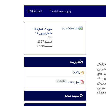
ورود به سامانه
ENGLISH
دوره 7، شماره 2 -
شماره پیاپی 14
14
اسفند 1397
صفحه
47-64
فایل ها
افزایش
ثر این
XML
یارهای
 ژنتیک
2.33 M
اصل مقاله
در روش
در این
ندهدفه
سابقه مقاله