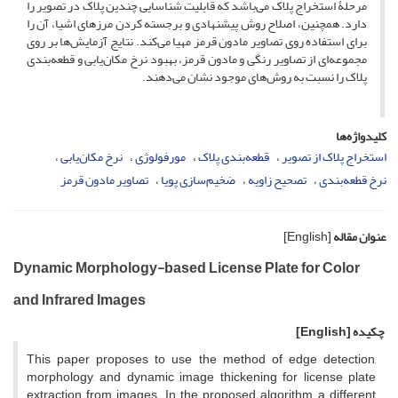
مرحلۀ استخراج پلاک می‌باشد که قابلیت شناسایی چندین پلاک در تصویر را
دارد. همچنین، اصلاح روش پیشنهادی و برجسته کردن مرزهای اشیا، آن را
برای استفاده روی تصاویر مادون قرمز مهیا می‌کند. نتایج آزمایش‌ها بر روی
مجموعه‌ای از تصاویر رنگی و مادون قرمز، بهبود نرخ مکان‌یابی و قطعه‌بندی
پلاک را نسبت به روش‌های موجود نشان می‌دهند.
کلیدواژه‌ها
استخراج پلاک از تصویر
قطعه‌بندی پلاک
مورفولوژی
نرخ مکان‌یابی
نرخ قطعه‌بندی
تصحیح زاویه
ضخیم‌سازی پویا
تصاویر مادون قرمز
عنوان مقاله
[English]
Dynamic Morphology-based License Plate for Color
and Infrared Images
چکیده
[English]
This paper proposes to use the method of edge detection,
morphology, and dynamic image thickening for license plate
extraction from images. In the proposed algorithm, a different