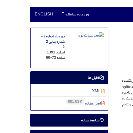
ورود به سامانه
ENGLISH
دوره 1، شماره 2 -
شماره پیاپی 2
2
اسفند 1391
صفحه
60-73
فایل ها
هینه پارامترهای کنترل‌کننده
 مقاوم
XML
نس و خطای کنترل ناحیه
هولت به
681.63 K
اصل مقاله
 نتایج
سابقه مقاله