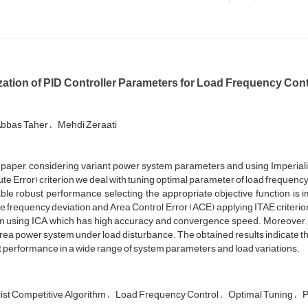
ation of PID Controller Parameters for Load Frequency Contr
bbas Taher
Mehdi Zeraati
s paper, considering variant power system parameters and using Imperiali
te Error) criterion we deal with tuning optimal parameter of load frequency
ble robust performance, selecting the appropriate objective function is i
e frequency deviation and Area Control Error (ACE), applying ITAE criterion
 using ICA, which has high accuracy and convergence speed. Moreover, p
ea power system under load disturbance. The obtained results indicate t
 performance in a wide range of system parameters and load variations.
ist Competitive Algorithm
Load Frequency Control
Optimal Tuning
P