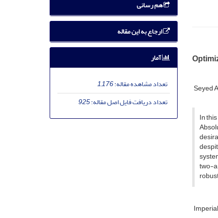
هم رسانی
ارجاع به این مقاله
آمار
Optimiz
تعداد مشاهده مقاله:
1,176
Seyed A
تعداد دریافت فایل اصل مقاله:
925
In thi
Absolu
desira
despit
system
two-ar
robust
Imperial