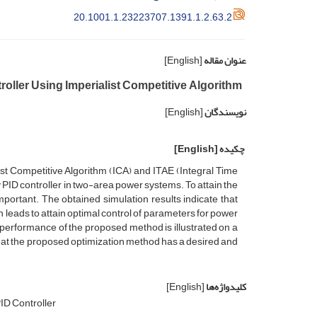
20.1001.1.23223707.1391.1.2.63.2
عنوان مقاله
[English]
oller Using Imperialist Competitive Algorithm
نویسندگان
[English]
چکیده
[English]
st Competitive Algorithm (ICA) and ITAE (Integral Time
 PID controller in two-area power systems. To attain the
mportant. The obtained simulation results indicate that
 leads to attain optimal control of parameters for power
erformance of the proposed method is illustrated on a
hat the proposed optimization method has a desired and
کلیدواژه‌ها
[English]
ID Controller