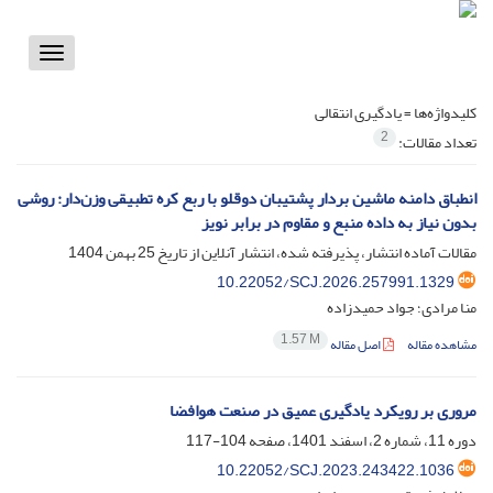
Toggle
vigation
کلیدواژه‌ها =
یادگیری انتقالی
2
تعداد مقالات:
انطباق دامنه ماشین بردار پشتیبان دوقلو با ربع کره تطبیقی وزن‌دار: روشی
بدون نیاز به داده منبع و مقاوم در برابر نویز
مقالات آماده انتشار، پذیرفته شده، انتشار آنلاین از تاریخ
25 بهمن 1404
10.22052/SCJ.2026.257991.1329
منا مرادی؛ جواد حمیدزاده
1.57 M
مشاهده مقاله
اصل مقاله
مروری بر رویکرد یادگیری عمیق در صنعت هوافضا
دوره 11، شماره 2، اسفند 1401، صفحه
104-117
10.22052/SCJ.2023.243422.1036