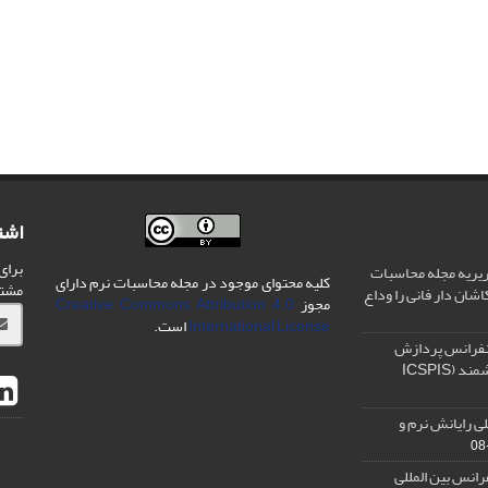
اشت
برای
یریه مجله محاسبات
کلیه محتوای موجود در مجله محاسبات نرم دارای
مشت
شان دار فانی را وداع
مجوز
Creative Commons Attribution 4.0
International License
است.
نفرانس پردازش
سیگنال و سیستم های هوشمند (ICSPIS
ی رایانش نرم و
رانس بین المللی