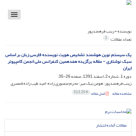
Toggle
vigation
نویسنده =
زینب فرهمندپور
1
تعداد مقالات:
یک سیستم نوین هوشمند تشخیص هویت نویسنده فارسی زبان بر اساس
سبک نوشتاری - مقاله برگزیده هفدهمین کنفرانس ملی انجمن کامپیوتر
ایران
دوره 1، شماره 2، اسفند 1391، صفحه
26-35
زینب فرهمندپور؛ هومن نیک مهر؛ محرم منصوری زاده؛ امید طیب زاده قمصری
513.25 K
مشاهده مقاله
اصل مقاله
مقالات آماده انتشار