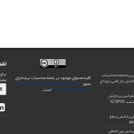
اشت
برای
یریه مجله محاسبات
کلیه محتوای موجود در مجله محاسبات نرم دارای
مشت
شان دار فانی را وداع
مجوز
Creative Commons Attribution 4.0
International License
است.
نفرانس پردازش
سیگنال و سیستم های هوشمند (ICSPIS
ی رایانش نرم و
رانس بین المللی