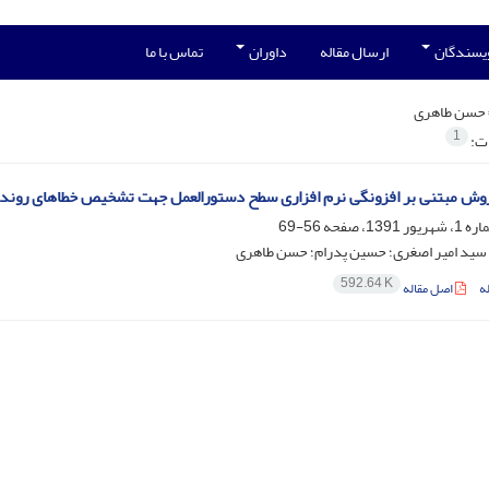
ویسندگان
ارسال مقاله
داوران
تماس با ما
حسن طاهری
1
ات:
روش مبتنی بر افزونگی نرم­ افزاری سطح دستورالعمل جهت تشخیص خطاهای روند ا
56-69
؛ سید امیر اصغری؛ حسین پدرام؛ حسن طاهری
592.64 K
ه
اصل مقاله