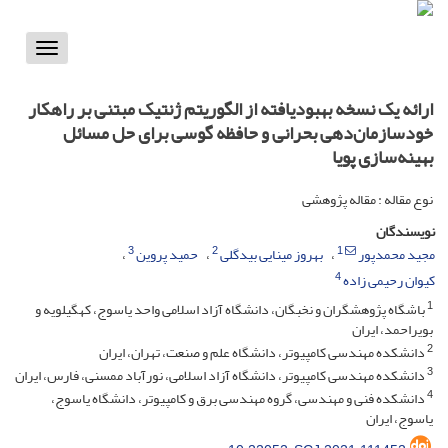
Toggle
vigation
ارائه یک نسخه بهبودیافته از الگوریتم ژنتیک مبتنی بر راهکار
خودسازمان‌دهی بحرانی و حافظه گوسی برای حل مسائل
بهینه‌سازی پویا
نوع مقاله : مقاله پژوهشی
نویسندگان
3
2
1
مجید محمدپور
بهروز مینایی بیدگلی
حمید پروین
4
کیوان رحیمی زاده
1
باشگاه پژوهشگران و نخبگان، دانشگاه آزاد اسلامی واحد یاسوج، کهگیلویه و
بویراحمد، ایران
2
دانشکده مهندسی کامپیوتر، دانشگاه علم و صنعت، تهران، ایران
3
دانشکده مهندسی کامپیوتر، دانشگاه آزاد اسلامی، نورآباد ممسنی، فارس، ایران
4
دانشکده فنی و مهندسی، گروه مهندسی برق و کامپیوتر، دانشگاه یاسوج،
یاسوج، ایران