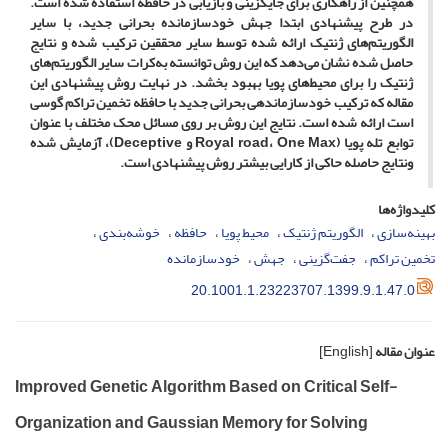
همچنین از راهکاری برای جایگزینی و بازیابی در حافظه استفاده شده است.
در طرح پیشنهادی ابتدا جهش خودسازمانده بحرانی جدید، با سایر
الگوریتم‌‎های ژنتیک ارائه شده توسط سایر محققین ترکیب شده و نتایج
حاصل شده نشان می‎‌دهد که این روش توانسته به‎‌کرات سایر الگوریتم‎‌های
ژنتیک را برای محیط‎‌های پویا بهبود بخشد. در نهایت روش پیشنهادی این
مقاله که ترکیب خودسازماندهی بحرانی جدید با حافظه تخمین تراکم گوسی
است ارائه شده است. نتایج این روش بر روی مسائل محک مختلف با عنوان
توابع تله پویا (Royal road، One Max و Deceptive)، آزمایش شده
ونتایج حاصله حاکی از کارایی بیشتر روش پیشنهادی است.
کلیدواژه‌ها
بهینه‌سازی
الگوریتم ژنتیک
محیط پویا
حافظه
خوشه‌بندی
تخمین تراکم
جفت‌گزینی
جهش
خودسازمانده
20.1001.1.23223707.1399.9.1.47.0
عنوان مقاله
[English]
Improved Genetic Algorithm Based on Critical Self-
Organization and Gaussian Memory for Solving