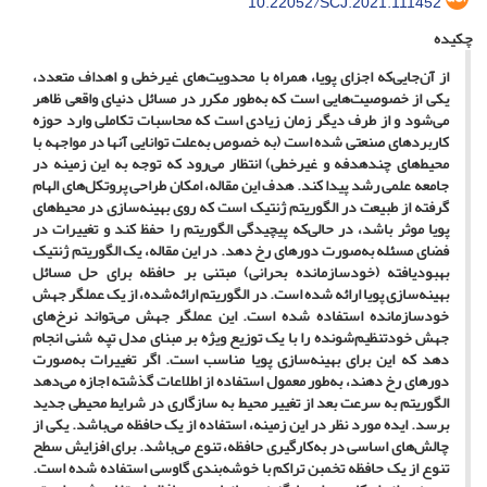
10.22052/SCJ.2021.111452
چکیده
از آن‌جایی‌که اجزای پویا، همراه با محدویت‌های غیرخطی و اهداف متعدد،
یکی از خصوصیت‌هایی است که به‌طور مکرر در مسائل دنیای واقعی ظاهر
می‌شود و از طرف دیگر زمان زیادی است که محاسبات تکاملی وارد حوزه
کاربردهای صنعتی شده است (به خصوص به‌علت توانایی آن‎ها در مواجهه با
محیط‎‌های چندهدفه و غیرخطی) انتظار می‌‎رود که توجه به این زمینه در
جامعه علمی رشد پیدا کند. هدف این مقاله، امکان طراحی پروتکل‎‌های الهام
گرفته از طبیعت در الگوریتم ژنتیک است که روی بهینه‎‌سازی در محیط‎‌های
پویا موثر باشد، در حالی‌‎که پیچیدگی الگوریتم را حفظ کند و تغییرات در
فضای مسئله به‌‎صورت دوره‎ای رخ دهد. در این مقاله، یک الگوریتم ژنتیک
بهبودیافته (خودسازمانده بحرانی) مبتنی بر حافظه برای حل مسائل
بهینه‎‌سازی پویا ارائه شده است. در الگوریتم ارائه‌‎شده، از یک عملگر جهش
خودسازمانده استفاده شده است. این عملگر جهش می‎‌تواند نرخ‎‌های
جهش خودتنظیم‌‎شونده را با یک توزیع ویژه بر مبنای مدل تپه شنی انجام
دهد که این برای بهینه‌‎سازی پویا مناسب است. اگر تغییرات به‌‎صورت
دوره‎ای رخ دهند، به‌‎طور معمول استفاده از اطلاعات گذشته اجازه می‎‌دهد
الگوریتم به ‎سرعت بعد از تغییر محیط به سازگاری در شرایط محیطی جدید
برسد. ایده مورد نظر در این زمینه، استفاده از یک حافظه می‎‌باشد. یکی از
چالش‎‌های اساسی در به‎‌کارگیری حافظه، تنوع می‎‌باشد. برای افزایش سطح
تنوع از یک حافظه تخمبن تراکم با خوشه‌بندی گاوسی استفاده شده است.