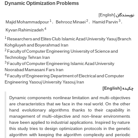
Dynamic Optimization Problems
نویسندگان
[English]
1
2
3
Majid Mohammadpour
Behrooz Minaei
Hamid Parvin
4
Kyvan Rahimizadeh
1
Researchers and Elites Club, Islamic Azad University, Yasuj Branch,
Kohgiluyeh and Boyerahmad, Iran
2
Faculty of Computer Engineering, University of Science and
Technology, Tehran, Iran
3
Faculty of Computer Engineering, Islamic Azad University,
Noorabad Mamasani, Fars, Iran
4
Faculty of Engineering, Department of Electrical and Computer
Engineering, Yasouj University, Yasouj, Iran
چکیده
[English]
Dynamic components, nonlinear limitation, and multi-objectives
are characteristics that we face in the real world. On the other
hand, evolutionary algorithms, thanks to their capability in
management of multi-objective and non-linear environments,
have been applied to industrial applications. Inspired by nature,
this study tries to design optimization protocols in the genetic
algorithm with keeping the algorithm complexity and periodic