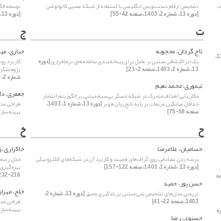
های SMT با هدف
تشخیص ارقام دست‌نویس انگلیسی با استفاده از شبکه عصبی کانولوشن
توسعه الگ
[دوره 13، شماره 2، 1403، صفحه 42-55]
[دوره 13، شماره 2، 1403، صفحه 56-77]
ت
ج
تاج گردان، محجوبه
جباری، مه
[دوره 13،
یک ابراکتشافی مبتنی بر عامل برای پیمانه‌بندی سامانه‌های نرم‌افزاری
[دوره
13، شماره 2، 1403، صفحه 2-21]
پژوهشگران
شماره 2، 1403، صفحه 110-127]
تیموری، محمد نعیم
جعفری، دا
مکان‌یابی اهداف متحرک در شبکه حسگر بی‌سیم مبتنی بر الگوریتم انتشار
حداقل میانگین مربعات بر پایه تابع زیان هوبر
[دوره 13، شماره 1، 1403،
طراحی مدلی
صفحه 58-75]
بهینه‌ساز
ح
خ
حسامیان، غلامرضا
خاکزاری، 
پرسه زدن تصادفی روی گراف‌های همبند و کاربرد آن در شبکه‌های الکترونیکی
مدل رتبه‌ک
[دوره 13، شماره 1، 1403، صفحه 122-157]
بهره‌گیری
216-232]
140، صفحه
حسن پور، حمید
خلج، مهرا
بررسی مدل‌های تشخیص شی مبتنی بر یادگیری عمیق
[دوره 13، شماره 2،
1403، صفحه 22-41]
طراحی مدلی
بهینه‌ساز
ه
حسنوی، رضا