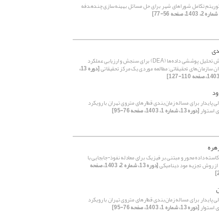
وریتم تکامل شوراهای شهر برای حل مسائل بهینه‌سازی چندهدفه
دی
کاربرد روش تحلیل پوششی داده‌ها (DEA) برای سنجش و ارزیابی عملکرد
 سازمان‌های تحقیقاتی: مطالعه موردی یک مرکز تحقیقاتی
[دوره 13،
ود
 پایدار برای مساله زمان‌بندی قطارهای متروی تهران با رویکرد
ی استوار
[دوره 13، شماره 1، 1403، صفحه 76-95]
زهره
استه داده محور و مبتنی بر فیزیک برای معادله نفوذ-جابجایی با
 از روش تجزیه مود دینامیکی
[دوره 13، شماره 2، 1403، صفحه
ن
 پایدار برای مساله زمان‌بندی قطارهای متروی تهران با رویکرد
ی استوار
[دوره 13، شماره 1، 1403، صفحه 76-95]