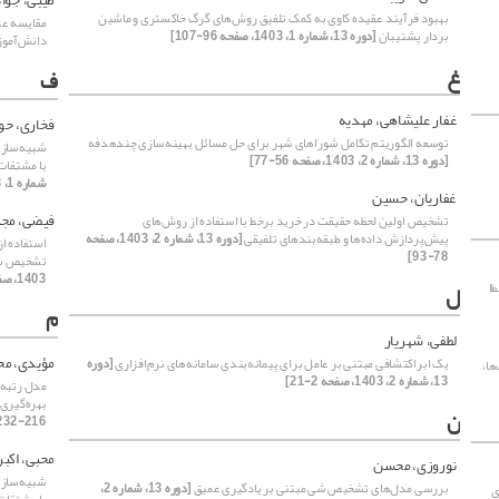
بهبود فرآیند عقیده کاوی به کمک تلفیق روش‌های گرگ خاکستری و ماشین
مقایسه ع
بردار پشتیبان
[دوره 13، شماره 1، 1403، صفحه 96-107]
دانش‌آموز
غ
ف
غفار علیشاهی، مهدیه
فخاری، حو
توسعه الگوریتم تکامل شوراهای شهر برای حل مسائل بهینه‌سازی چندهدفه
شبیه‌سازی
[دوره 13، شماره 2، 1403، صفحه 56-77]
با مشتقات
شماره 1، 1403، صفحه 172-181]
غفاریان، حسین
فیضی، مج
تشخیص اولین لحظه حقیقت در خرید برخط با استفاده از روش‌های
پیش‌پردازش داده‌ها و طبقه‌بندهای تلفیقی
[دوره 13، شماره 2، 1403، صفحه
78-93]
تشخیص سری
1403، صفحه 170-199]
ا
ل
م
لطفی، شهریار
مؤیدی، مح
یک ابراکتشافی مبتنی بر عامل برای پیمانه‌بندی سامانه‌های نرم‌افزاری
[دوره
ها،
13، شماره 2، 1403، صفحه 2-21]
مدل رتبه‌ک
بهره‌گیری
ن
216-232]
محبی، اکبر
نوروزی، محسن
شبیه‌سازی
بررسی مدل‌های تشخیص شی مبتنی بر یادگیری عمیق
[دوره 13، شماره 2،
ی