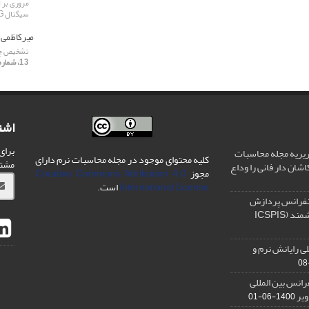
مروری بر 
سیگنال EEG
میرکاظمی 
تشخیص چهر
13، شماره 1، 1403، صفحه 158-171]
اشت
برای
یریه مجله محاسبات
کلیه محتوای موجود در مجله محاسبات نرم دارای
مشت
شان دار فانی را وداع
مجوز
Creative Commons Attribution 4.0
International License
است.
نفرانس پردازش
سیگنال و سیستم های هوشمند (ICSPIS
ی رایانش نرم و
رانس بین المللی
ویر
1400-06-01