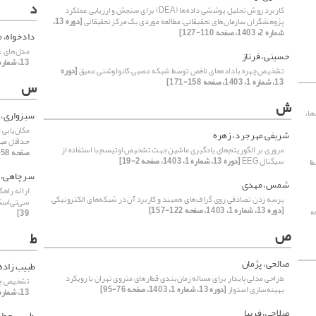
د
کاربرد روش تحلیل پوششی داده‌ها (DEA) برای سنجش و ارزیابی عملکرد
پژوهشگران سازمان‌های تحقیقاتی: مطالعه موردی یک مرکز تحقیقاتی
[دوره 13،
شماره 2، 1403، صفحه 110-127]
دادخواه، 
مدل‌های عا
حسینی، فرناز
13، شماره 1، 1403، صفحه 108-121]
تشخیص چهره با داده‌های ناقص توسط شبکه‌ عصبی کانولوشنی عمیق
[دوره
13، شماره 1، 1403، صفحه 158-171]
س
ش
ها،
سبزواری، 
مکان‌یابی
شریفی مهرجرد، زهره
حداقل میان
مروری بر الگوریتم‌های یادگیری ماشین جهت تشخیص اوتیسم با استفاده از
صفحه 58-75]
سیگنال EEG
[دوره 13، شماره 1، 1403، صفحه 2-19]
ا
سرچاهی، 
شمس، مهدی
ارائه راه
پرسه زدن تصادفی روی گراف‌های همبند و کاربرد آن در شبکه‌های الکترونیکی
سی‌تی‌اسکن
[دوره 13، شماره 1، 1403، صفحه 122-157]
ه
39]
ص
ط
صالحی، پژمان
طبیب زاده 
طراحی مدلی پایدار برای مساله زمان‌بندی قطارهای متروی تهران با رویکرد
تشخیص چهر
بهینه‌سازی استوار
[دوره 13، شماره 1، 1403، صفحه 76-95]
13، شماره 1، 1403، صفحه 158-171]
صلاحی، فریبا
طیبی، جوا