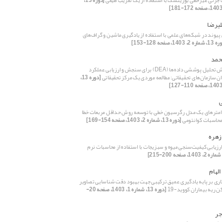
 جزئی غیرخطی بوزینسک با استفاده از یک تقریب طیفی
[دوره 13،
یرضا
یوند در شبکه‌های علمی با استفاده از یادگیری ماشین و گراف‌های
ه 2، 1403، صفحه 128-153]
حمد
کاربرد روش تحلیل پوششی داده‌ها (DEA) برای سنجش و ارزیابی عملکرد
 سازمان‌های تحقیقاتی: مطالعه موردی یک مرکز تحقیقاتی
[دوره 13،
امترهای یک مدل رگرسیون خطی با توسعه روش حداقل مربعات خطا
حاسبات کوانتومی
[دوره 13، شماره 2، 1403، صفحه 154-169]
زهره
رزیابی کیفیت‌سنجی میوه و سبزیجات با استفاده از محاسبات نرم
الهام
کاری بر پایه یادگیری عمیق ترکیبی جهت بهبود دقت شناسایی تصاویر
 ریه بیماران کووید-19
[دوره 13، شماره 1، 1403، صفحه 20-
جر