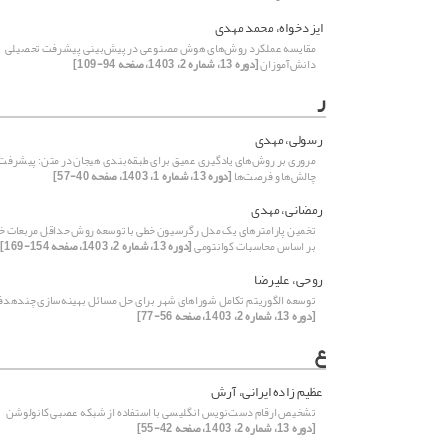
ایزدخواه، محمد مهدی
مقایسه عملکرد روش‌های هوش مصنوعی در پیش‌بینی پیشرفت تحصیلی
دانش‌آموزان
[دوره 13، شماره 2، 1403، صفحه 94-109]
ر
رسولی، مهدی
مروری بر روش‌های یادگیری عمیق برای طبقه‌بندی هیجان در متن: پیشرفت‌
چالش‌ها و فرصت‌ها
[دوره 13، شماره 1، 1403، صفحه 40-57]
رمضانی، مهدی
تخمین پارامترهای یک مدل رگرسیون خطی با توسعه روش حداقل مربعات خط
بر اساس محاسبات کوانتومی
[دوره 13، شماره 2، 1403، صفحه 154-169]
روحی، علیرضا
توسعه الگوریتم تکامل شوراهای شهر برای حل مسائل بهینه‌سازی چندهدف
[دوره 13، شماره 2، 1403، صفحه 56-77]
ع
عظیم زاده ایرانی، آرش
تشخیص ارقام دست‌نویس انگلیسی با استفاده از شبکه عصبی کانولوشن
[دوره 13، شماره 2، 1403، صفحه 42-55]