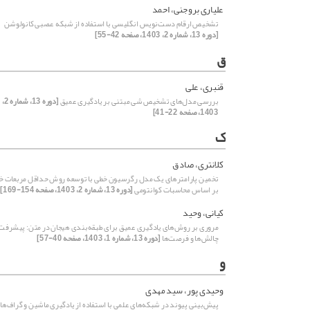
علیاری بروجنی، احمد
تشخیص ارقام دست‌نویس انگلیسی با استفاده از شبکه عصبی کانولوشن
[دوره 13، شماره 2، 1403، صفحه 42-55]
ق
قنبری، علی
بررسی مدل‌های تشخیص شی مبتنی بر یادگیری عمیق
[دوره 13، شماره 2،
1403، صفحه 22-41]
ک
کلانتری، صادق
تخمین پارامترهای یک مدل رگرسیون خطی با توسعه روش حداقل مربعات خط
بر اساس محاسبات کوانتومی
[دوره 13، شماره 2، 1403، صفحه 154-169]
کیانی، وحید
مروری بر روش‌های یادگیری عمیق برای طبقه‌بندی هیجان در متن: پیشرفت‌
چالش‌ها و فرصت‌ها
[دوره 13، شماره 1، 1403، صفحه 40-57]
و
وحیدی پور، سید مهدی
پیش‌بینی پیوند در شبکه‌های علمی با استفاده از یادگیری ماشین و گراف‌ها