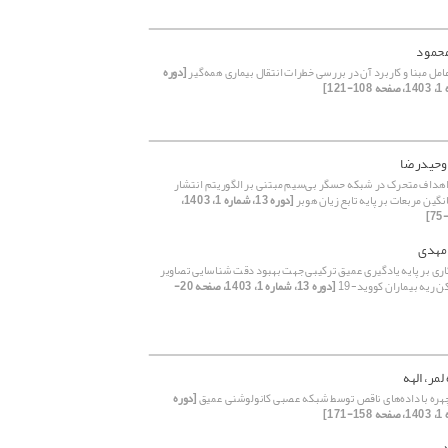
محمود
مل مبنا و کاربرد آن در بررسی خطرات انتقال بیماری‌ همه‌گیر
[دوره
وحیدرضا
 اهداف متحرک در شبکه حسگر بی‌سیم مبتنی بر الگوریتم انتشار
گین مربعات بر پایه تابع زیان هوبر
[دوره 13، شماره 1، 1403،
مهدی
کاری بر پایه یادگیری عمیق ترکیبی جهت بهبود دقت شناسایی تصاویر
 ریه بیماران کووید-19
[دوره 13، شماره 1، 1403، صفحه 20-
لمر، الهه
ه با داده‌های ناقص توسط شبکه‌ عصبی کانولوشنی عمیق
[دوره
د