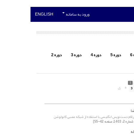
ورود به سامانه
ENGLISH
6
دوره 5
دوره 4
دوره 3
دوره 2
1
و
ه
ی
ا
ام دست‌نویس انگلیسی با استفاده از شبکه عصبی کانولوشن
له