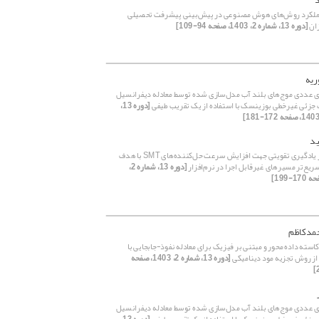
ملکرد روش‌های هوش مصنوعی در پیش‌بینی پیشرفت تحصیلی
ان
[دوره 13، شماره 2، 1403، صفحه 94-109]
ریه
 عددی موج‌های بلند آب مدل‌سازی شده توسط معادله دیفرانسیل
 جزئی غیرخطی بوزینسک با استفاده از یک تقریب طیفی
[دوره 13،
ید
استفاده از یادگیری تقویتی جهت افزایش سرعت حل‌کننده‌های SMT با هدف
ع‌تر مسیرهای غیر‌قابل اجرا در نرم‌افزار
[دوره 13، شماره 2،
مدکاظم
استه داده محور و مبتنی بر فیزیک برای معادله نفوذ-جابجایی با
 از روش تجزیه مود دینامیکی
[دوره 13، شماره 2، 1403، صفحه
 عددی موج‌های بلند آب مدل‌سازی شده توسط معادله دیفرانسیل