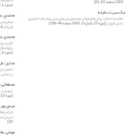
با مشتقات
1403، صفحه 22-41]
شماره 1، 1403، صفحه 172-181]
نیک سیرت، ملیحه
محمدی، عل
مقایسه عملکرد روش‌های هوش مصنوعی در پیش‌بینی پیشرفت تحصیلی
پیش‌بینی پ
دانش‌آموزان
[دوره 13، شماره 2، 1403، صفحه 94-109]
وزن‌دار
[دوره 13، شمار
محمدی، م
پژوهشگران
شماره 2، 1403، صفحه 110-127]
مددی، علی
تخمین پار
بر اساس م
مصطفائی، 
مروری بر ا
[دوره 13، شماره 2، 1403، صفحه 200-215]
مهدی پور، 
ارائه راه
سی‌تی‌اسکن
39]
مومنی، ها