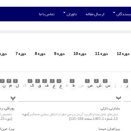
ویسندگان
ارسال مقاله
داوران
تماس با ما
دوره 12
دوره 11
دوره 10
دوره 9
دوره 8
دوره 7
دوره 
2
9
1
2
1
2
2
2
2
2
2
2
3
ر
ز
ژ
س
ش
ص
ض
ط
ظ
ع
غ
ف
ق
ک
گ
ل
م
ن
ب
پ
بشارتی، نازلی
پورقلی، رض
مدل‌های عامل مبنا و کاربرد آن در بررسی خطرات انتقال بیماری‌ همه‌گیر
[دوره
تشخیص ارق
13، شماره 1، 1403، صفحه 108-121]
[دوره 13، شماره 2، 1403، صفحه 42-55]
بهرامیان، مهسا
پیرا، عین ا