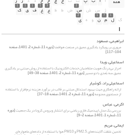
آ
ا
ب
پ
ت
ث
ج
چ
ح
خ
د
ذ
ر
ز
همه
1
1
1
1
3
2
ژ
س
ش
ص
ض
ط
ظ
ع
غ
ف
ق
ک
2
1
7
1
گ
ل
م
ن
و
ه
ی
ا
ابراهیمی، مسعود
مروری بر رویکرد یادگیری عمیق در صنعت هوافضا
[دوره 11، شماره 2، 1401، صفحه
104-117]
اسماعیلی، ویدا
احراز بی‌درنگ هویت متقاضیان خدمات الکترونیک با استفاده از روش مبتنی بر یادگیری
عمیق سه بُعدی با دو مسیر
[دوره 11، شماره 2، 1401، صفحه 38-49]
اسماعیلی راد، کوشیار
ارائه راهکاری جهت بهبود استدلال مبتنی بر قالب در برآورد هزینه نرم‌افزار با استفاده
از جستجوی ممنوعه
[دوره 11، شماره 2، 1401، صفحه 18-37]
اکرمی، عباس
بررسی یک مدل اپیدمیک فازی ریاضی برای انتشار ویروس کرونا در یک جمعیت
[دوره
11، شماره 1، 1401، صفحه 2-9]
ایمانی، مریم
تخمین غلظت آلاینده‌های PM2.5 و PM10 هوا با استفاده از داده‌های ماهواره‌ای