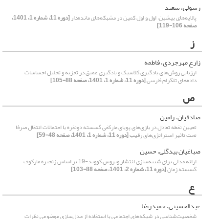
رسولی، سعید
پالایه‌های بیشین، اول و اول کمین در مشبکه‌های مانده‌دار
[دوره 11، شماره 1، 1401،
صفحه 106-119]
ز
زارع مهرجردی، فاطمه
ارزیابی روش‌های یادگیری کلاسیک و یادگیری عمیق در تجزیه و تحلیل احساسات
داده‌های تلگرام فارسی
[دوره 11، شماره 1، 1401، صفحه 88-105]
ص
صادقیان، رامین
تعیین نقطه تعادل در بازی‌های پویای مارکفی گسسته دونفره با احتمالات انتقال صرفا
تحت تاثیر استراتژی‌های رقیب
[دوره 11، شماره 1، 1401، صفحه 48-59]
صباغیان بیدگلی، حسین
ارائه مدلی برای شبیه‌سازی انتشار ویروس کووید-19 بر اساس زنجیره مارکوف
گسسته زمان
[دوره 11، شماره 2، 1401، صفحه 88-103]
ع
عبدالحسینی، حمیدرضا
شخصیت‌شناسی در شبکه‌های اجتماعی با استفاده از مدل‌سازی موضوعی نظرات