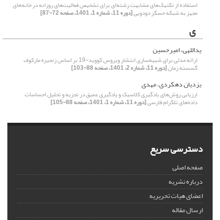
استفاده از تکنیک‌های مشابهت رشته‌ای برای تشخیص فعالیت‌های روزانه در خانه‌های
مجهز به شبکه حسگر دودویی
[دوره 11، شماره 1، 1401، صفحه 72-87]
ی
یداللهی، امیرحسین
ارائه مدلی برای شبیه‌سازی انتشار ویروس کووید-19 بر اساس زنجیره مارکوف
گسسته زمان
[دوره 11، شماره 2، 1401، صفحه 88-103]
یزدیان دهکردی، مهدی
ارزیابی روش‌های یادگیری کلاسیک و یادگیری عمیق در تجزیه و تحلیل احساسات
داده‌های تلگرام فارسی
[دوره 11، شماره 1، 1401، صفحه 88-105]
دسترسی سریع
صفحه اصلی
درباره نشریه
اعضای هیات تحریریه
ارسال مقاله