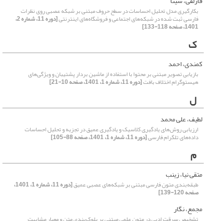
قارلقی، سینا
بکارگیری مدل تحلیل احساسات در سطح حروف مبتنی بر شبکه عصبی روی نظرات
فارسی ثبت شده در شبکه‌های اجتماعی و فروشگاه‌های اینترنتی
[دوره 11، شماره 2،
1401، صفحه 118-133]
ک
کمندی، احمد
بازیابی تصویر مبتنی بر محتوا با استفاده از ماشین بردار پشتیبان و ویژگی‌های
هیستوگرام اختلاف بافت
[دوره 11، شماره 1، 1401، صفحه 10-21]
ل
لطیف، علی محمد
ارزیابی روش‌های یادگیری کلاسیک و یادگیری عمیق در تجزیه و تحلیل احساسات
داده‌های تلگرام فارسی
[دوره 11، شماره 1، 1401، صفحه 88-105]
م
متقی نیا، زینب
طبقه‌بندی متون فارسی مبتنی بر شبکه‌های عصبی عمیق
[دوره 11، شماره 1، 1401،
صفحه 120-139]
مجمع، نگار
تشخیص سرقت ادبی در متون علمی مبتنی بر بلوک‌بندی متن و معیار مشابهت