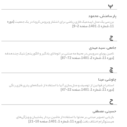
پ
پارسامنش، محمود
بررسی یک مدل اپیدمیک فازی ریاضی برای انتشار ویروس کرونا در یک جمعیت
[دوره
11، شماره 1، 1401، صفحه 2-9]
ج
جامعی، سید مهدی
تامین پویای سرویس در محیط مه مبتنی بر اتوماتای یادگیر و الگوریتم ژنتیک چندهدفه
[دوره 11، شماره 2، 1401، صفحه 72-87]
چ
چاوشی، مینا
استخراج قوانین از توصیف و مدل‌سازی آنها با استفاده از شبکه‌های پتری فازی رنگی
[دوره 11، شماره 1، 1401، صفحه 22-47]
ح
حسینی، مصطفی
بازیابی تصویر مبتنی بر محتوا با استفاده از ماشین بردار پشتیبان و ویژگی‌های
هیستوگرام اختلاف بافت
[دوره 11، شماره 1، 1401، صفحه 10-21]