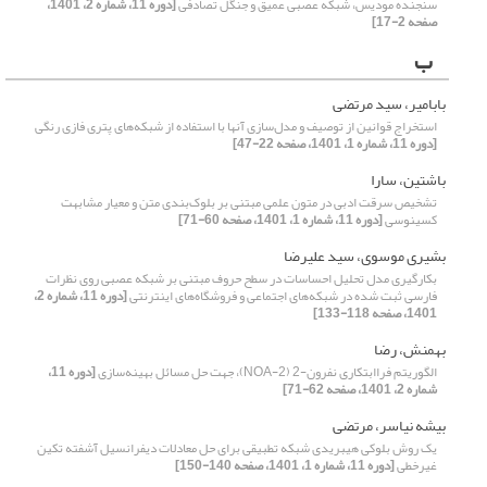
سنجنده مودیس، شبکه عصبی عمیق و جنگل تصادفی
[دوره 11، شماره 2، 1401،
صفحه 2-17]
ب
بابامیر، سید مرتضی
استخراج قوانین از توصیف و مدل‌سازی آنها با استفاده از شبکه‌های پتری فازی رنگی
[دوره 11، شماره 1، 1401، صفحه 22-47]
باشتین، سارا
تشخیص سرقت ادبی در متون علمی مبتنی بر بلوک‌بندی متن و معیار مشابهت
کسینوسی
[دوره 11، شماره 1، 1401، صفحه 60-71]
بشیری موسوی، سید علیرضا
بکارگیری مدل تحلیل احساسات در سطح حروف مبتنی بر شبکه عصبی روی نظرات
فارسی ثبت شده در شبکه‌های اجتماعی و فروشگاه‌های اینترنتی
[دوره 11، شماره 2،
1401، صفحه 118-133]
بهمنش، رضا
الگوریتم فراابتکاری نفرون-2 (NOA-2)، جهت حل مسائل بهینه‌سازی
[دوره 11،
شماره 2، 1401، صفحه 62-71]
بیشه نیاسر، مرتضی
یک روش بلوکی هیبریدی شبکه تطبیقی برای حل معادلات دیفرانسیل آشفته تکین
غیرخطی
[دوره 11، شماره 1، 1401، صفحه 140-150]