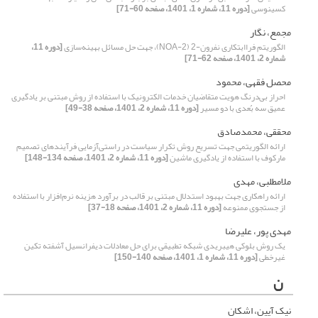
کسینوسی
[دوره 11، شماره 1، 1401، صفحه 60-71]
مجمع، نگار
الگوریتم فراابتکاری نفرون-2 (NOA-2)، جهت حل مسائل بهینه‌سازی
[دوره 11،
شماره 2، 1401، صفحه 62-71]
محصل فقهی، محمود
احراز بی‌درنگ هویت متقاضیان خدمات الکترونیک با استفاده از روش مبتنی بر یادگیری
عمیق سه بُعدی با دو مسیر
[دوره 11، شماره 2، 1401، صفحه 38-49]
محققی، محمدصادق
ارائه الگوریتمی جهت تسریع روش تکرار سیاست در راستی‌آزمایی فرآیندهای تصمیم
مارکوف با استفاده از یادگیری ماشین
[دوره 11، شماره 2، 1401، صفحه 134-148]
ملامطلبی، مهدی
ارائه راهکاری جهت بهبود استدلال مبتنی بر قالب در برآورد هزینه نرم‌افزار با استفاده
از جستجوی ممنوعه
[دوره 11، شماره 2، 1401، صفحه 18-37]
مهدی پور، علیرضا
یک روش بلوکی هیبریدی شبکه تطبیقی برای حل معادلات دیفرانسیل آشفته تکین
غیرخطی
[دوره 11، شماره 1، 1401، صفحه 140-150]
ن
نیک آیین، اشکان