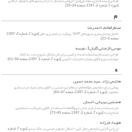
طراحی و بهینه‌سازی بلوک ورودی-خروجی دیجیتال با ترانزیستورهای نانونوار گرافنی
[دوره 7، شماره 2، 1397، صفحه 24-35]
م
منتظرالقائم، احمدرضا
تحلیل و مدل‌سازی سرورهای VoIP: رویکرد برنامه‌ریزی خطی
[دوره 7، شماره 2، 1397،
صفحه 2-23]
موسی الرّضایی گلیان1، نفیسه
طرّاحی سیستم پیشنهاددهنده ترکیبی برای حل مشکل شروع سرد به کمک
خوشه‌بندی و الگوریتم‌ ازدحام ذرّات آشوبی
[دوره 7، شماره 1، 1397، صفحه 50-61]
ه
هاشمی نژاد، سید محمد حسین
روشی برای تشخیص مؤلفه‌های نرم‌افزاری مبتنی بر الگوریتم ژنتیک مرتب‌سازی
نامغلوب
[دوره 7، شماره 2، 1397، صفحه 47-64]
همنشین بهبهانی، احسان
حل مسئله در مدار قرار دادن نیروگاه‌ها با استفاده از الگوریتم رقابت استعماری
اصلاح‌شده
[دوره 7، شماره 2، 1397، صفحه 65-73]
هویدا، فرزانه
ارزیابی کارایی تشخیص جعل کپی- انتقال تصاویر مبتنی بر بلاک بندی
[دوره 7، شماره