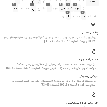
آ
ا
ب
پ
ت
ث
ج
چ
ح
خ
د
ذ
ر
ز
همه
2
1
1
1
3
3
ژ
س
ش
ص
ض
ط
ظ
ع
غ
ف
ق
ک
3
2
گ
ل
م
ن
و
ه
ی
پ
پاکدل، مجتبی
روش بهینۀ تصحیح سریع دیجیتالی خطا در مبدل آنالوگ به دیجیتال خط لوله با الگوریتم
DLMS
[دوره 7، شماره 1، 1397، صفحه 24-33]
ح
حمیدزاده، جواد
طرّاحی سیستم پیشنهاددهنده ترکیبی برای حل مشکل شروع سرد به کمک
خوشه‌بندی و الگوریتم‌ ازدحام ذرّات آشوبی
[دوره 7، شماره 1، 1397، صفحه 50-61]
حیدریان، مهدی
حل مسئله در مدار قرار دادن نیروگاه‌ها با استفاده از الگوریتم رقابت استعماری
اصلاح‌شده
[دوره 7، شماره 2، 1397، صفحه 65-73]
خ
خراسانی فردوانی، محسن