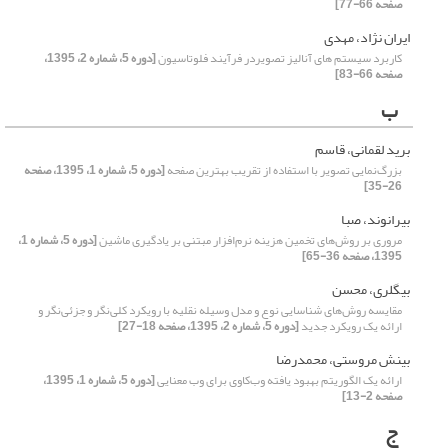
صفحه 66-77]
ایران نژاد، مهدی
کاربرد سیستم های آنالیز تصویردر فرآیند فلوتاسیون
[دوره 5، شماره 2، 1395،
صفحه 66-83]
ب
برید لقمانی، قاسم
بزرگ‌نمایی تصویر با استفاده از تقریب بهترین صفحه
[دوره 5، شماره 1، 1395، صفحه
26-35]
بیرانوند، صبا
مروری بر روش‌های تخمین هزینه نرم‌افزار مبتنی بر یادگیری ماشین
[دوره 5، شماره 1،
1395، صفحه 36-65]
بیگلری، محسن
مقایسه روش‌های شناسایی نوع و مدل وسیله نقلیه با رویکرد کلی‌نگر و جزئی‌نگر و
ارائه یک رویکرد جدید
[دوره 5، شماره 2، 1395، صفحه 18-27]
بینش مروستی، محمدرضا
ارائه یک الگوریتم بهبود یافته وب‌کاوی برای وب معنایی
[دوره 5، شماره 1، 1395،
صفحه 2-13]
ج