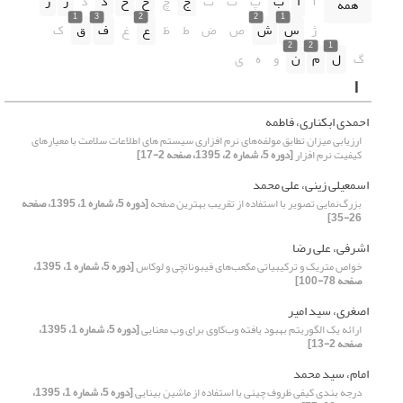
آ
ا
ب
پ
ت
ث
ج
چ
ح
خ
د
ذ
ر
ز
همه
1
3
2
2
1
ژ
س
ش
ص
ض
ط
ظ
ع
غ
ف
ق
ک
2
2
1
گ
ل
م
ن
و
ه
ی
ا
احمدی ابکناری، فاطمه
ارزیابی میزان تطابق مولفه‌های نرم افزاری سیستم های اطلاعات سلامت با معیارهای
کیفیت نرم افزار
[دوره 5، شماره 2، 1395، صفحه 2-17]
اسمعیلی زینی، علی محمد
بزرگ‌نمایی تصویر با استفاده از تقریب بهترین صفحه
[دوره 5، شماره 1، 1395، صفحه
26-35]
اشرفی، علی رضا
خواص متریک و ترکیبیاتی مکعب‌های فیبوناتچی و لوکاس
[دوره 5، شماره 1، 1395،
صفحه 78-100]
اصغری، سید امیر
ارائه یک الگوریتم بهبود یافته وب‌کاوی برای وب معنایی
[دوره 5، شماره 1، 1395،
صفحه 2-13]
امام، سید محمد
درجه بندی کیفی ظروف چینی با استفاده از ماشین بینایی
[دوره 5، شماره 1، 1395،