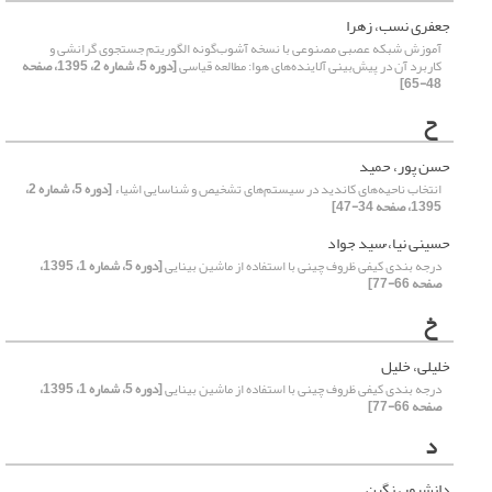
جعفری نسب، زهرا
آموزش شبکه عصبی مصنوعی با نسخه آشوب‌گونه الگوریتم جستجوی گرانشی و
کاربرد آن در پیش‌بینی آلاینده‌های هوا: مطالعه قیاسی
[دوره 5، شماره 2، 1395، صفحه
48-65]
ح
حسن پور، حمید
انتخاب ناحیه‌های کاندید در سیستم‌های تشخیص و شناسایی اشیاء
[دوره 5، شماره 2،
1395، صفحه 34-47]
حسینی نیا، ُسید جواد
درجه بندی کیفی ظروف چینی با استفاده از ماشین بینایی
[دوره 5، شماره 1، 1395،
صفحه 66-77]
خ
خلیلی، خلیل
درجه بندی کیفی ظروف چینی با استفاده از ماشین بینایی
[دوره 5، شماره 1، 1395،
صفحه 66-77]
د
دانشپور، نگین