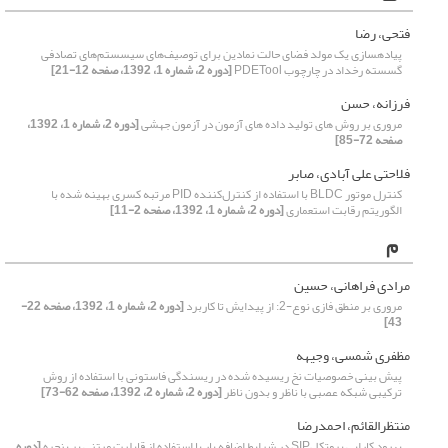
فتحی، رضا
پیاده‏سازی یک مولد فضای حالت نمادین برای توصیف‌های سیسستم‌های تصادفی
گسسته رخداد در چارچوب PDETool
[دوره 2، شماره 1، 1392، صفحه 12-21]
فرزانه، حسن
مروری بر روش های تولید داده های آزمون در آزمون جهشی
[دوره 2، شماره 1، 1392،
صفحه 72-85]
فلاحتی علی آبادی، صابر
کنترل موتور BLDC با استفاده از کنترل‌کننده PID مرتبه کسری بهینه شده با
الگوریتم رقابت استعماری
[دوره 2، شماره 1، 1392، صفحه 2-11]
م
مرادی فراهانی، حسین
مروری بر منطق فازی نوع-2: از پیدایش تا کاربرد
[دوره 2، شماره 1، 1392، صفحه 22-
43]
مظفری شمسی، وجیهه
پیش بینی خصوصیات نخ ریسیده شده در ریسندگی فاستونی با استفاده از روش
ترکیبی شبکه عصبی با ناظر و بدون ناظر
[دوره 2، شماره 2، 1392، صفحه 62-73]
منتظرالقائم، احمدرضا
بهبود کارایی پروتکلSIP در شرایط اضافه بار با استفاده از قابلیت مبتنی بر پنجره
[دوره