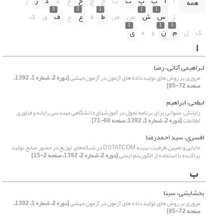
آ
ا
ب
پ
ت
ث
ج
چ
ح
خ
د
ذ
ر
ز
همه
3
2
1
1
1
ژ
س
ش
ص
ض
ط
ظ
ع
غ
ف
ق
ک
1
1
3
گ
ل
م
ن
و
ه
ی
ا
ابراهیمی آتانی، رضا
مروری بر روش های تولید داده های آزمون در آزمون جهشی
[دوره 2، شماره 1، 1392،
صفحه 72-85]
ابطحی، ابراهیم
رایانش، عنوانی برای برنامه تحول در آموزشهای دانشگاهی مهندسی رایانه و فناوری
اطلاعات
[دوره 2، شماره 1، 1392، صفحه 60-71]
افسری، سید احمدرضا
جایابی و تعیین ظرفیت بهینه DSTATCOM در شبکه‌های توزیع در حضور منابع تولید
پراکنده با استفاده از الگوریتم ایمنی
[دوره 2، شماره 2، 1392، صفحه 2-15]
ب
بخشایشی، سینا
مروری بر روش های تولید داده های آزمون در آزمون جهشی
[دوره 2، شماره 1، 1392،
صفحه 72-85]