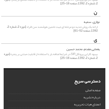
2، شماره 2، 1392، صفحه 16-25]
ن
نوازی، سمیه
ارائه یک روش جدید دو مرحله ای جهت تخمین هوشمند سن افراد
[دوره 2، شماره 2،
1392، صفحه 52-61]
ی
یغمایی مقدم، محمد حسین
بهبود کارایی پروتکلSIP در شرایط اضافه بار با استفاده از قابلیت مبتنی بر پنجره
[دوره
2، شماره 2، 1392، صفحه 16-25]
دسترسی سریع
صفحه اصلی
درباره نشریه
اعضای هیات تحریریه