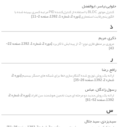
حلوایی نیاسر، ابوالفضل
کنترل موتور BLDC با استفاده از کنترل‌کننده PID مرتبه کسری بهینه شده با
الگوریتم رقابت استعماری
[دوره 2، شماره 1، 1392، صفحه 2-11]
ذ
ذکری، مریم
مروری بر منطق فازی نوع-2: از پیدایش تا کاربرد
[دوره 2، شماره 1، 1392، صفحه 22-
43]
ر
رافع، رضا
ارائه یک روش توزیع شده آشکارسازی خطا برای شبکه های حسگر بیسیم
[دوره 2،
شماره 2، 1392، صفحه 26-35]
رسول زادگان، عباس
ارائه یک روش جدید دو مرحله ای جهت تخمین هوشمند سن افراد
[دوره 2، شماره 2،
1392، صفحه 52-61]
س
سیدیزدی، سید جلال