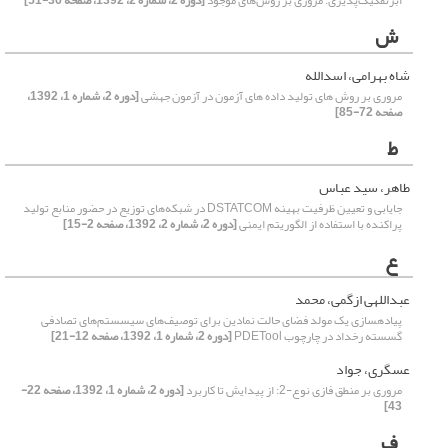
ابرتفکیک‌پذیری: مروری بر روش‌های موجود
[دوره 2، شماره 2، 1392، صفحه 36-51]
ش
شاه بهرامی، اسدالله
مروری بر روش های تولید داده های آزمون در آزمون جهشی
[دوره 2، شماره 1، 1392،
صفحه 72-85]
ط
طاهر، سید عباس
جایابی و تعیین ظرفیت بهینه DSTATCOM در شبکه‌های توزیع در حضور منابع تولید
پراکنده با استفاده از الگوریتم ایمنی
[دوره 2، شماره 2، 1392، صفحه 2-15]
ع
عبداللهی ازگمی، محمد
پیاده‏سازی یک مولد فضای حالت نمادین برای توصیف‌های سیسستم‌های تصادفی
گسسته رخداد در چارچوب PDETool
[دوره 2، شماره 1، 1392، صفحه 12-21]
عسگری، جواد
مروری بر منطق فازی نوع-2: از پیدایش تا کاربرد
[دوره 2، شماره 1، 1392، صفحه 22-
43]
ف