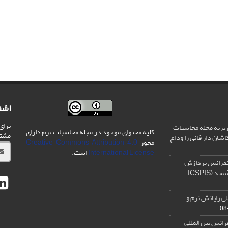
اشت
برای
یریه مجله محاسبات
کلیه محتوای موجود در مجله محاسبات نرم دارای
مشت
شان دار فانی را وداع
مجوز
Creative Commons Attribution 4.0
International License
است.
نفرانس پردازش
سیگنال و سیستم های هوشمند (ICSPIS
ی رایانش نرم و
رانس بین المللی