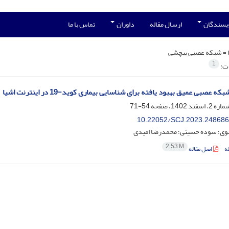
ویسندگان
ارسال مقاله
داوران
تماس با ما
 =
شبکه عصبی پیچشی
1
ات:
که عصبی عمیق بهبود یافته برای شناسایی بیماری کوید-19 در اینترنت اشیا
54-71
10.22052/SCJ.2023.248686
ی؛ سوده حسینی؛ محمدرضا امیدی
2.53 M
ه
اصل مقاله