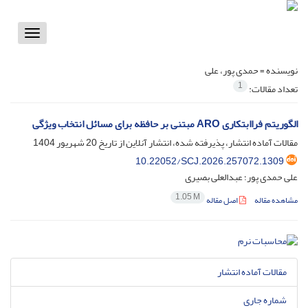
Toggle
vigation
نویسنده =
حمدی پور، علی
1
تعداد مقالات:
الگوریتم فراابتکاری ARO مبتنی بر حافظه برای مسائل انتخاب ویژگی
مقالات آماده انتشار، پذیرفته شده، انتشار آنلاین از تاریخ
20 شهریور 1404
10.22052/SCJ.2026.257072.1309
علی حمدی پور؛ عبدالعلی بصیری
1.05 M
مشاهده مقاله
اصل مقاله
مقالات آماده انتشار
شماره جاری