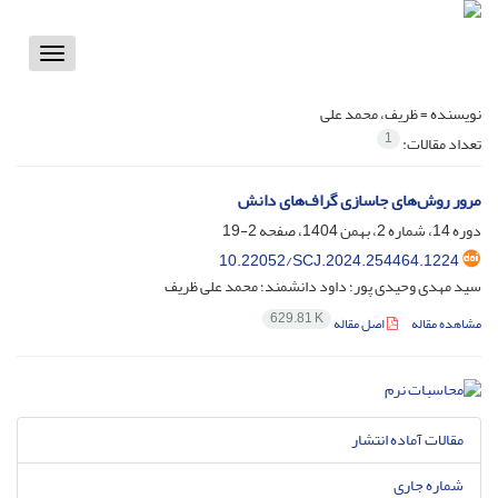
Toggle
vigation
نویسنده =
ظریف، محمد علی
1
تعداد مقالات:
مرور روش‌های جاسازی گراف‌های دانش
دوره 14، شماره 2، بهمن 1404، صفحه
2-19
10.22052/SCJ.2024.254464.1224
سید مهدی وحیدی پور؛ داود دانشمند؛ محمد علی ظریف
629.81 K
مشاهده مقاله
اصل مقاله
مقالات آماده انتشار
شماره جاری