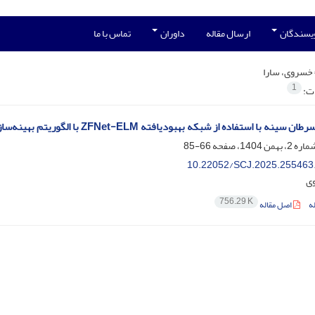
ویسندگان
ارسال مقاله
داوران
تماس با ما
خسروی، سارا
1
ات:
ه با استفاده از شبکه بهبودیافته ZFNet-ELM با الگوریتم بهینه‌سازی COA
66-85
10.22052/SCJ.2025.255463
وی
756.29 K
ه
اصل مقاله