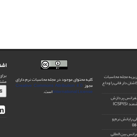
اشت
برای
یریه مجله محاسبات
کلیه محتوای موجود در مجله محاسبات نرم دارای
مشت
شان دار فانی را وداع
مجوز
Creative Commons Attribution 4.0
International License
است.
نفرانس پردازش
سیگنال و سیستم های هوشمند (ICSPIS
ی رایانش نرم و
رانس بین المللی