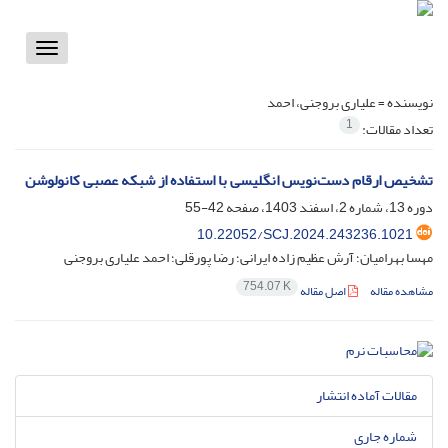
Toggle
vigation
نویسنده =
علیاری بروجنی، احمد
1
تعداد مقالات:
تشخیص ارقام دست‌نویس انگلیسی با استفاده از شبکه عصبی کانولوشن
دوره 13، شماره 2، اسفند 1403، صفحه
42-55
10.22052/SCJ.2024.243236.1021
مهسا بهرامیان؛ آرش عظیم زاده ایرانی؛ رضا پورقلی؛ احمد علیاری بروجنی
754.07 K
مشاهده مقاله
اصل مقاله
مقالات آماده انتشار
شماره جاری