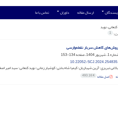
ویسندگان
ارسال مقاله
داوران
تماس با ما
کنعانی، نوید
1
ات:
روش‌های کاهش سربار نقطه‌وارسی
134-153
10.22052/SCJ.2024.254835
اغی تبریزی؛ آرین شهبازیان؛ کیمیا شاه بختی؛ کوشیار زمانی؛ نوید کنعانی؛ سید امیر
493.16 K
ه
اصل مقاله