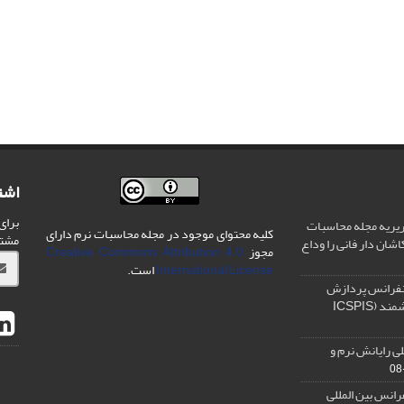
اشت
برای
یریه مجله محاسبات
کلیه محتوای موجود در مجله محاسبات نرم دارای
مشت
شان دار فانی را وداع
مجوز
Creative Commons Attribution 4.0
International License
است.
نفرانس پردازش
سیگنال و سیستم های هوشمند (ICSPIS
ی رایانش نرم و
رانس بین المللی