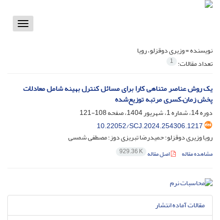
Toggle
vigation
نویسنده =
وزیری دوقزلو، رویا
1
تعداد مقالات:
یک روش عناصر متناهی کارا برای مسائل کنترل بهینه شامل معادلات
پخش زمان–کسری مرتبه توزیع‌شده
دوره 14، شماره 1، شهریور 1404، صفحه
108-121
10.22052/SCJ.2024.254306.1217
رویا وزیری دوقزلو؛ حمیدرضا تبریزی دوز؛ مصطفی شمسی
929.36 K
مشاهده مقاله
اصل مقاله
مقالات آماده انتشار