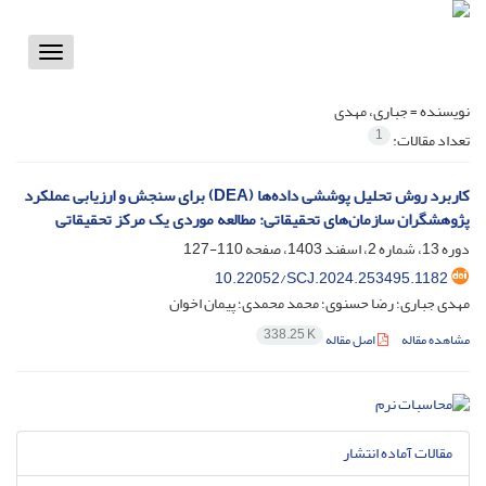
Toggle
vigation
نویسنده =
جباری، مهدی
1
تعداد مقالات:
کاربرد روش تحلیل پوششی داده‌ها (DEA) برای سنجش و ارزیابی عملکرد
پژوهشگران سازمان‌های تحقیقاتی: مطالعه موردی یک مرکز تحقیقاتی
دوره 13، شماره 2، اسفند 1403، صفحه
110-127
10.22052/SCJ.2024.253495.1182
مهدی جباری؛ رضا حسنوی؛ محمد محمدی؛ پیمان اخوان
338.25 K
مشاهده مقاله
اصل مقاله
مقالات آماده انتشار