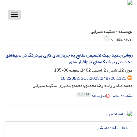
Toggle
vigation
نویسنده =
سکینه سهرابی
1
تعداد مقالات:
روشی جدید جهت تخصیص منابع به جریان‌های کاری بی‌درنگ در محیط‌های
مه مبتنی بر شبکه‌های نرم‌افزار محور
دوره 12، شماره 2، اسفند 1402، صفحه
90-105
10.22052/SCJ.2023.248726.1121
محمد صادق زاده؛ رضا محمدی؛ محمدی نصیری؛ سکینه سهرابی
2.23 M
مشاهده مقاله
اصل مقاله
مقالات آماده انتشار