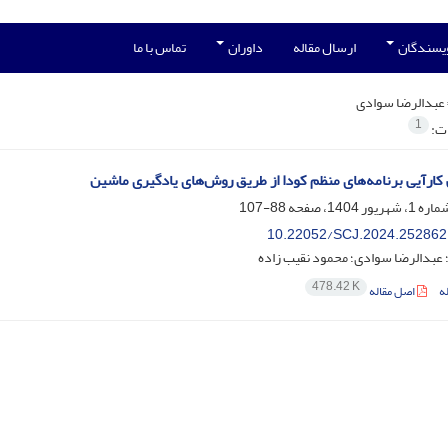
ویسندگان
ارسال مقاله
داوران
تماس با ما
عبدالرضا سوادی
1
ات:
کارآیی برنامه‌های منظم کودا از طریق روش‌های یادگیری ماشین
88-107
10.22052/SCJ.2024.252862
 عبدالرضا سوادی؛ محمود نقیب زاده
478.42 K
ه
اصل مقاله