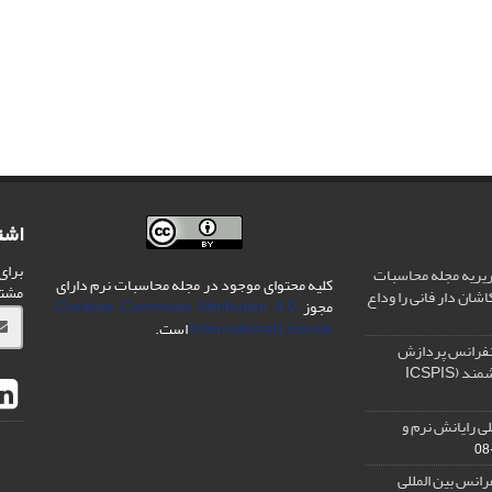
اشت
برای
یریه مجله محاسبات
کلیه محتوای موجود در مجله محاسبات نرم دارای
مشت
شان دار فانی را وداع
مجوز
Creative Commons Attribution 4.0
International License
است.
نفرانس پردازش
سیگنال و سیستم های هوشمند (ICSPIS
ی رایانش نرم و
رانس بین المللی