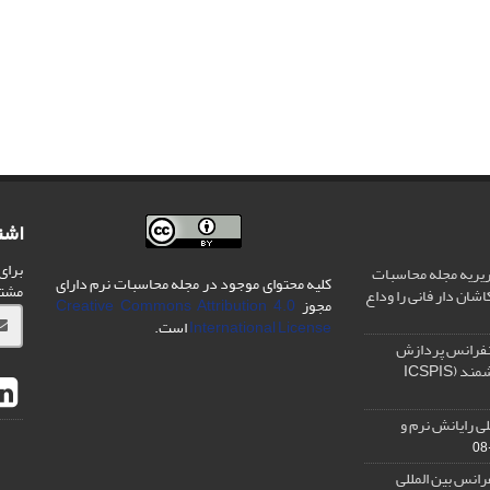
اشت
برای
یریه مجله محاسبات
کلیه محتوای موجود در مجله محاسبات نرم دارای
مشت
شان دار فانی را وداع
مجوز
Creative Commons Attribution 4.0
International License
است.
نفرانس پردازش
سیگنال و سیستم های هوشمند (ICSPIS
ی رایانش نرم و
رانس بین المللی