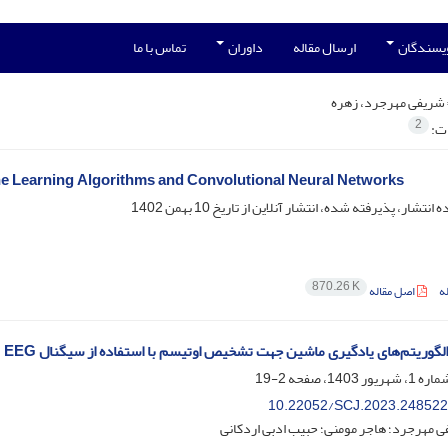
ویسندگان
ارسال مقاله
داوران
تماس با ما
شریفی مهرجرد، زهره
2
ات:
e Learning Algorithms and Convolutional Neural Networks
ه انتشار، پذیرفته شده، انتشار آنلاین از تاریخ
10 بهمن 1402
870.26 K
ه
اصل مقاله
الگوریتم‌های یادگیری ماشین جهت تشخیص اوتیسم با استفاده از سیگنال EEG
2-19
10.22052/SCJ.2023.248522
 مهرجرد؛ هاجر مومنی؛ حبیب ادبی اردکانی