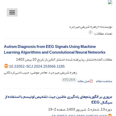
Toggle
vigation
نویسنده =
زهره شریفی مهرجرد
2
تعداد مقالات:
Autism Diagnosis from EEG Signals Using Machine
Learning Algorithms and Convolutional Neural Networks
مقالات آماده انتشار، پذیرفته شده، انتشار آنلاین از تاریخ
10 بهمن 1402
10.22052/SCJ.2024.253566.1185
زهره شریفی مهرجرد؛ هاجر مومنی؛ حبیب ادبی اردکانی
870.26 K
مشاهده مقاله
اصل مقاله
مروری بر الگوریتم‌های یادگیری ماشین جهت تشخیص اوتیسم با استفاده از
سیگنال EEG
دوره 13، شماره 1، شهریور 1403، صفحه
2-19