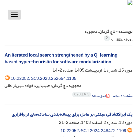
Toggle
vigation
نویسنده =
تاج گردان، محجوبه
2
تعداد مقالات:
An iterated local search strengthened by a Q-learning-
based hyper-heuristic for software modularization
دوره 15، شماره 1، اردیبهشت 1405، صفحه
2-14
10.22052/SCJ.2023.252654.1135
محجوبه تاج گردان؛ حبیب ایزدخواه؛ شهریار لطفی
828.14 K
مشاهده مقاله
اصل مقاله
یک ابراکتشافی مبتنی بر عامل برای پیمانه‌بندی سامانه‌های نرم‌افزاری
دوره 13، شماره 2، اسفند 1403، صفحه
2-21
10.22052/SCJ.2024.248472.1109