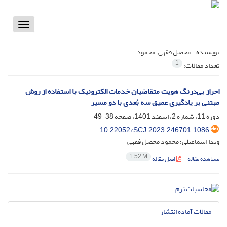
Toggle
vigation
نویسنده =
محصل فقهی، محمود
1
تعداد مقالات:
احراز بی‌درنگ هویت متقاضیان خدمات الکترونیک با استفاده از روش
مبتنی بر یادگیری عمیق سه بُعدی با دو مسیر
دوره 11، شماره 2، اسفند 1401، صفحه
38-49
10.22052/SCJ.2023.246701.1086
ویدا اسماعیلی؛ محمود محصل فقهی
1.52 M
مشاهده مقاله
اصل مقاله
مقالات آماده انتشار