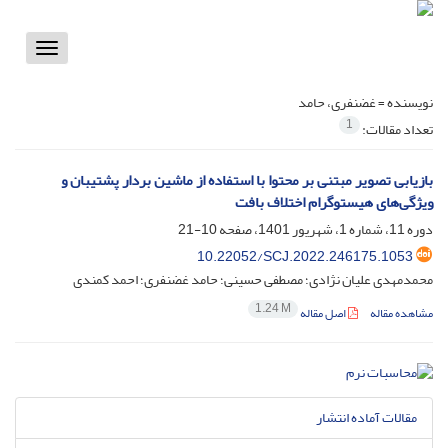
Toggle
vigation
نویسنده =
غضنفری، حامد
1
تعداد مقالات:
بازیابی تصویر مبتنی بر محتوا با استفاده از ماشین بردار پشتیبان و
ویژگی‌های هیستوگرام اختلاف بافت
دوره 11، شماره 1، شهریور 1401، صفحه
10-21
10.22052/SCJ.2022.246175.1053
محمدمهدی علیان نژادی؛ مصطفی حسینی؛ حامد غضنفری؛ احمد کمندی
1.24 M
مشاهده مقاله
اصل مقاله
مقالات آماده انتشار