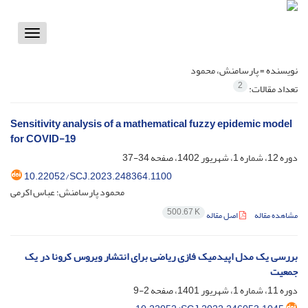
Toggle
vigation
نویسنده =
پارسامنش، محمود
2
تعداد مقالات:
Sensitivity analysis of a mathematical fuzzy epidemic model
for COVID-19
دوره 12، شماره 1، شهریور 1402، صفحه
34-37
10.22052/SCJ.2023.248364.1100
محمود پارسامنش؛ عباس اکرمی
500.67 K
مشاهده مقاله
اصل مقاله
بررسی یک مدل اپیدمیک فازی ریاضی برای انتشار ویروس کرونا در یک
جمعیت
دوره 11، شماره 1، شهریور 1401، صفحه
2-9