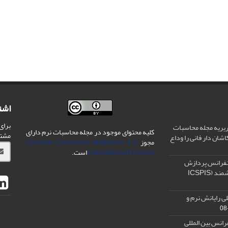
اشت
برای
یریه مجله محاسبات
کلیه محتوای موجود در مجله محاسبات نرم دارای
مشت
شان دار فانی را وداع
مجوز
Creative Commons Attribution 4.0
International License
است.
نفرانس پردازش
سیگنال و سیستم های هوشمند (ICSPIS
ی رایانش نرم و
رانس بین المللی