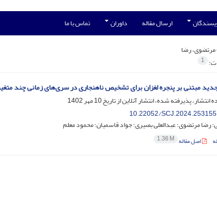
ویسندگان
ارسال مقاله
داوران
تماس با ما
مرتضوی، رضا
1
ات:
ید مبتنی بر پنجره لغزان برای تشخیص ناهنجاری در سری‌های زمانی چند متغیر
ه انتشار، پذیرفته شده، انتشار آنلاین از تاریخ
10 مهر 1402
10.22052/SCJ.2024.253155
تی؛ رضا مرتضوی؛ عبدالعلی بصیری؛ جواد قاسمیان؛ محمود معلم
1.36 M
ه
اصل مقاله