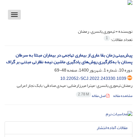
Toggle
vigation
نویسنده =
تیموری یانسری، رمضان
1
تعداد مقالات:
پیش‌بینی زمان بقا عاری از بیماری تهاجمی در بیماران مبتلا به سرطان
پستان با به‌کارگیری روش‌های یادگیری ماشین نیمه نظارتی مبتنی بر گراف
دوره 10، شماره 1، شهریور 1400، صفحه
48-69
10.22052/SCJ.2022.243330.1039
رمضان تیموری یانسری؛ میترا میرزارضایی؛ مهدی صادقی؛ بابک نجار اعرابی
2.78 M
مشاهده مقاله
اصل مقاله
مقالات آماده انتشار