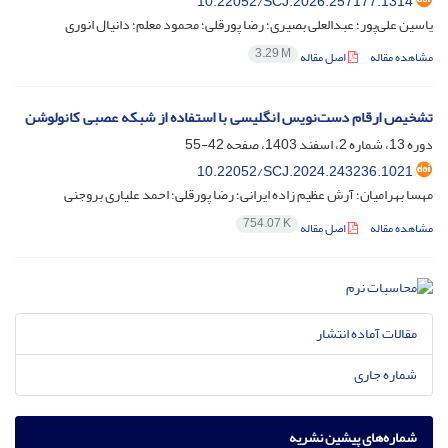
10.22052/SCJ.2026.257177.1314
یاسین علی‌پور؛ عبدالعلی بصیری؛ رضا پورقلی؛ محمود معلم؛ دانیال انوری
3.29 M
مشاهده مقاله
اصل مقاله
تشخیص ارقام دست‌نویس انگلیسی با استفاده از شبکه عصبی کانولوشن
دوره 13، شماره 2، اسفند 1403، صفحه
42-55
10.22052/SCJ.2024.243236.1021
مهسا بهرامیان؛ آرش عظیم زاده ایرانی؛ رضا پورقلی؛ احمد علیاری بروجنی
754.07 K
مشاهده مقاله
اصل مقاله
مقالات آماده انتشار
شماره جاری
شماره‌های پیشین نشریه