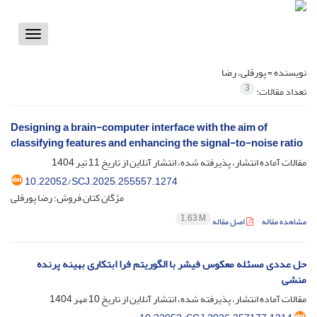
Toggle
vigation
نویسنده =
پورقلی، رضا
3
تعداد مقالات:
Designing a brain-computer interface with the aim of
classifying features and enhancing the signal-to-noise ratio
مقالات آماده انتشار، پذیرفته شده، انتشار آنلاین از تاریخ
11 تیر 1404
10.22052/SCJ.2025.255557.1274
مژگان کتان فروش؛ رضا پورقلی
1.63 M
مشاهده مقاله
اصل مقاله
حل عددی مسئله معکوس فیشر با الگوریتم فرا ابتکاری بهینه پرنده
منشی
مقالات آماده انتشار، پذیرفته شده، انتشار آنلاین از تاریخ
10 مهر 1404