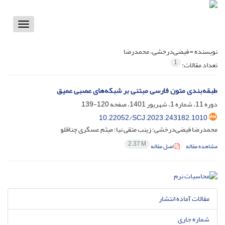
Toggle
vigation
نویسنده =
فیضی‌درخشی، محمدرضا
1
تعداد مقالات:
طبقه‌بندی متون فارسی مبتنی بر شبکه‌های عصبی عمیق
دوره 11، شماره 1، شهریور 1401، صفحه
120-139
10.22052/SCJ.2023.243182.1010
محمدرضا فیضی‌درخشی؛ زینب متقی نیا؛ میثم عسگری چناقلو
2.37 M
مشاهده مقاله
اصل مقاله
مقالات آماده انتشار
شماره جاری